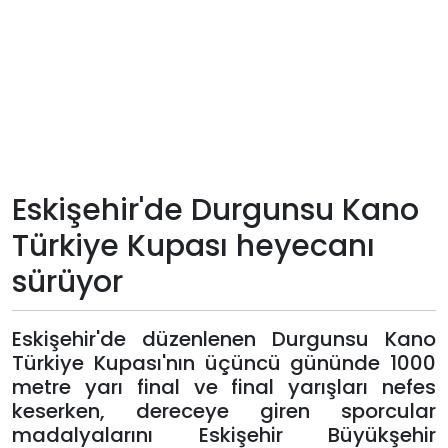
Teknoloji
Sektörel
Arşiv
Künye
Eskişehir'de Durgunsu Kano
Türkiye Kupası heyecanı
Giriş
sürüyor
Yap
Eskişehir'de düzenlenen Durgunsu Kano
Türkiye Kupası'nın üçüncü gününde 1000
metre yarı final ve final yarışları nefes
keserken, dereceye giren sporcular
madalyalarını Eskişehir Büyükşehir