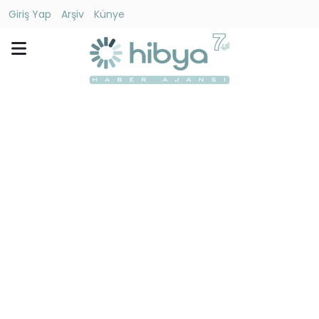
Giriş Yap
Arşiv
Künye
Ara
Gündem
Ekonomi
Dünya
Yaşam
Kültür
-
Sanat
Spor