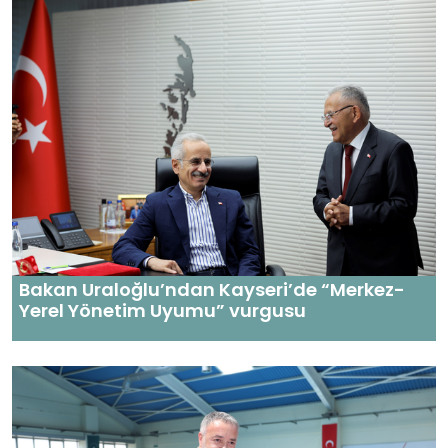
Bakan Uraloğlu’ndan Kayseri’de “Merkez-
Yerel Yönetim Uyumu” vurgusu