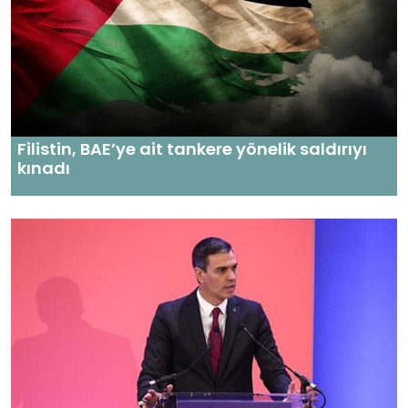
Filistin, BAE’ye ait tankere yönelik saldırıyı
kınadı