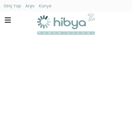
Giriş Yap
Arşiv
Künye
Ara
Gündem
Ekonomi
Dünya
Yaşam
Kültür
-
Sanat
Spor