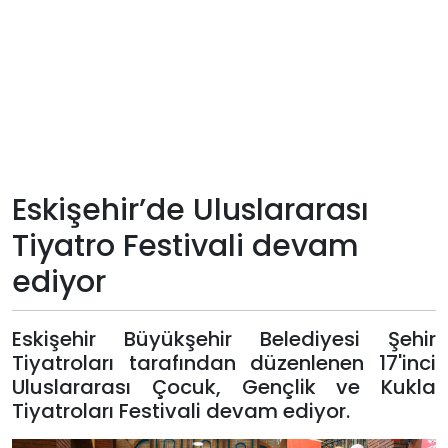
Teknoloji
Sektörel
Arşiv
Künye
Eskişehir’de Uluslararası
Tiyatro Festivali devam
Giriş
ediyor
Yap
Eskişehir Büyükşehir Belediyesi Şehir
Tiyatroları tarafından düzenlenen 17'inci
Uluslararası Çocuk, Gençlik ve Kukla
Tiyatroları Festivali devam ediyor.