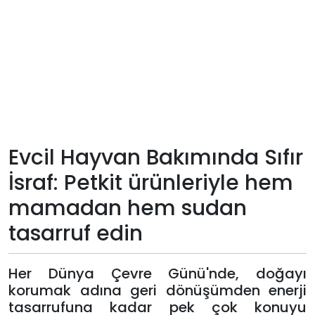
Teknoloji
Sektörel
Arşiv
Künye
Evcil Hayvan Bakımında Sıfır
Giriş
İsraf: Petkit ürünleriyle hem
Yap
mamadan hem sudan
tasarruf edin
Her Dünya Çevre Günü'nde, doğayı
korumak adına geri dönüşümden enerji
tasarrufuna kadar pek çok konuyu