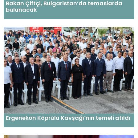
Bakan Çiftçi, Bulgaristan’da temaslarda
bulunacak
Ergenekon Köprülü Kavşağı’nın temeli atıldı