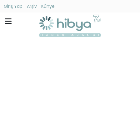
Giriş Yap
Arşiv
Künye
Ara
Gündem
Ekonomi
Dünya
Yaşam
Kültür
-
Sanat
Spor