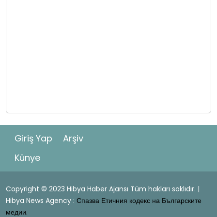
Giriş Yap
Arşiv
Künye
Copyright © 2023 Hibya Haber Ajansı Tüm hakları saklıdır. |
Hibya News Agency :
Спазва Етичния кодекс на Българските
медии.