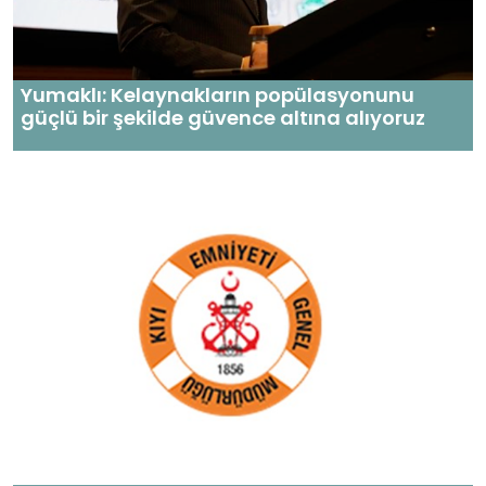
Yumaklı: Kelaynakların popülasyonunu
güçlü bir şekilde güvence altına alıyoruz