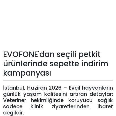
Teknoloji
Sektörel
Arşiv
Künye
EVOFONE'dan seçili petkit
ürünlerinde sepette indirim
Giriş
kampanyası
Yap
İstanbul, Haziran 2026 – Evcil hayvanların
günlük yaşam kalitesini artıran detaylar:
Veteriner hekimliğinde koruyucu sağlık
sadece klinik ziyaretlerinden ibaret
değildir.