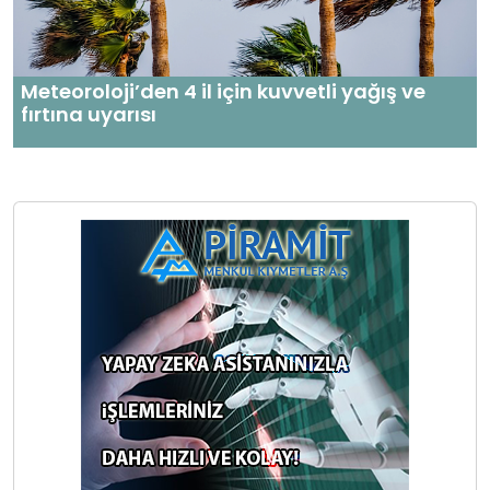
Meteoroloji’den 4 il için kuvvetli yağış ve
fırtına uyarısı