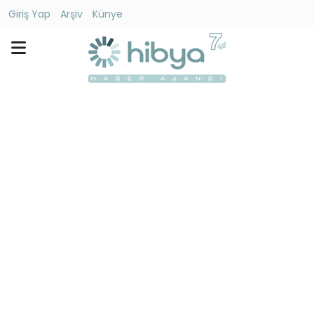
Giriş Yap
Arşiv
Künye
Ara
Gündem
Ekonomi
Dünya
Yaşam
Kültür
-
Sanat
Spor