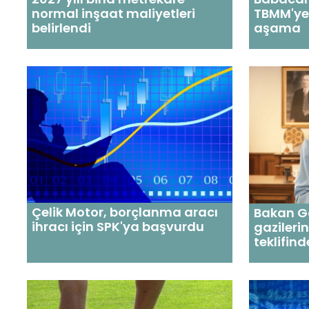
normal inşaat maliyetleri
TBMM'ye
belirlendi
aşama
Çelik Motor, borçlanma aracı
Bakan Gö
ihracı için SPK'ya başvurdu
gazileri
teklifind