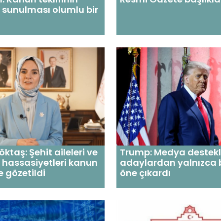
 sunulması olumlu bir
ktaş: Şehit aileleri ve
Trump: Medya destek
n hassasiyetleri kanun
adaylardan yalnızca b
e gözetildi
öne çıkardı