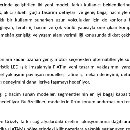
rinde geliştirilen iki yeni model, farklı kullanıcı beklentileri
ck, akıcı silueti, güçlü tasarım detayları ve geniş bagaj hacmiyle 
ı bir kullanım sunarken uzun yolculuklar için de konforlu bi
sağlayan, ferah iç hacmi ve çok yönlü yapısıyla öne çıkan kom
iç mekân genişliği ve yaşam alanı verimliliği konusunda dikkat çeki
nlara kadar uzanan geniş motor seçenekleri alternatifleriyle s
istik LED ışık imzalarıyla FIAT’ın yeni tasarım yaklaşımını yansı
mel yaklaşımı paylaşan modeller; rafine iç mekân deneyimi, deta
ı deneyimini daha ileriye taşımayı hedefliyor.
 iç hacim sunan modeller, segmentlerinin en iyi bagaj kapasite
edefliyor. Bu özellikler, modellerin ürün konumlandırmasının te
 Grizzly farklı coğrafyalardaki üretim lokasyonlarına dağıtılara
ka (LATAM) bölgelerindeki kilit pazarlara yakınlık sağlanırken re