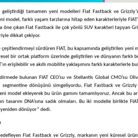
geliştirdiği tamamen yeni modelleri Fiat Fastback ve Grizzly’n
eni model, farklı yaşam tarzlarına hitap eden karakterleriyle FIAT’ı
la öne çıkan Fiat Fastback ile çok yönlü SUV karakteri taşıyan Griz
iyle dikkat çekiyor.
e çeşitlendirmeyi sürdüren FIAT, bu kapsamında geliştirilen yeni m
resel bir ortak platform üzerinde geliştirilen ve dünyanın farklı b
ın erişilebilir ve akıllı mobilite yaklaşımını farklı karakterlerle b
lendirmede bulunan FIAT CEO’su ve Stellantis Global CMO’su Oliv
eri segmentine dönüşünü simgeliyordu. Fiat Fastback ve Grizzly i
i yeni model ekleyerek bu ürün gamını tamamlıyoruz. Ancak bu ar
T’ın tasarım DNA’sına sadık olmaları. Bu iki modelle birlikte FIAT
ne yeniden dönüyor” dedi.
n
edefleyen Fiat Fastback ve Grizzly, markanın yeni küresel ürün 