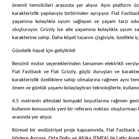
önemli temsilcileri arasında yer alıyor. Aynı platform üze
karakteristik yapılarıyla birbirinden ayrışıyor. Fiat Fastba
yaşamına kolaylıkla uyum sağlayan ve yaşam tarzı odakl
oluşturuyor. Grizzly ise aile yaşamına kolaylıkla uyum 
karakterine sahip. Daha köşeli tasarım çizgisiyle, özellikle 
Gündelik hayat için geliştirildi
Benzinli motor seçeneklerinden tamamen elektrikli versiyo
Fiat Fastback ve Fiat Grizzly, güçlü duruşları ve karakter
karakteristik özelliklere sahip olmalarına rağmen aynı te
önem ve günlük yaşamı kolaylaştıran teknolojilerle, kullanıc
4,5 metrenin altındaki kompakt boyutlarına rağmen geniş
kullanım konusunda yeni bir referans noktası oluşturmayı h
arasında yer alıyor.
Küresel bir endüstriyel proje kapsamında, Fiat Fastback ve
böylece Avrupa, Orta Doğu ve Afrika (EMEA) ile Latin Ameri