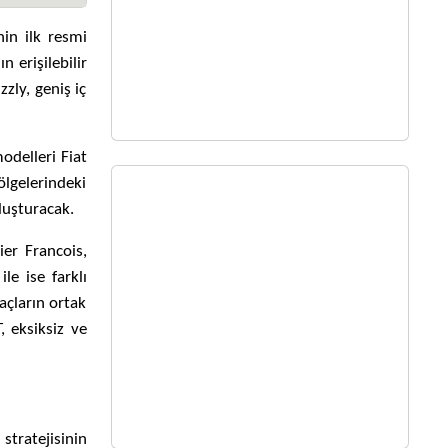
in ilk resmi
n erişilebilir
zly, geniş iç
odelleri Fiat
ölgelerindeki
uluşturacak.
ier Francois,
le ise farklı
açların ortak
, eksiksiz ve
stratejisinin