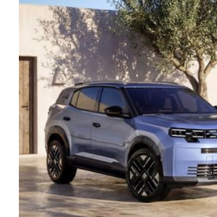
Teknoloji
Sektörel
Arşiv
Künye
Giriş
Yap