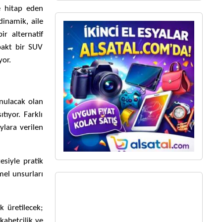
ne hitap eden
dinamik, aile
r alternatif
pakt bir SUV
yor.
unulacak olan
tıyor. Farklı
ylara verilen
siyle pratik
mel unsurları
k üretilecek;
kabetçilik ve