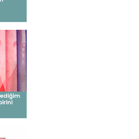
lediğim
irini