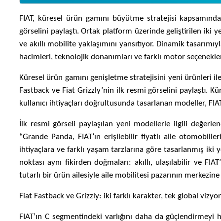
FIAT, küresel ürün gamını büyütme stratejisi kapsamında 
görselini paylaştı. Ortak platform üzerinde geliştirilen iki y
ve akıllı mobilite yaklaşımını yansıtıyor. Dinamik tasarımıy
hacimleri, teknolojik donanımları ve farklı motor seçenekler
Küresel ürün gamını genişletme stratejisini yeni ürünleri il
Fastback ve Fiat Grizzly’nin ilk resmi görselini paylaştı. Kü
kullanıcı ihtiyaçları doğrultusunda tasarlanan modeller, FIAT’
İlk resmi görseli paylaşılan yeni modellerle ilgili değer
“Grande Panda, FIAT’ın erişilebilir fiyatlı aile otomobill
ihtiyaçlara ve farklı yaşam tarzlarına göre tasarlanmış ik
noktası aynı fikirden doğmaları: akıllı, ulaşılabilir ve FIA
tutarlı bir ürün ailesiyle aile mobilitesi pazarının merkezi
Fiat Fastback ve Grizzly: iki farklı karakter, tek global vizyo
FIAT’ın C segmentindeki varlığını daha da güçlendirmeyi h