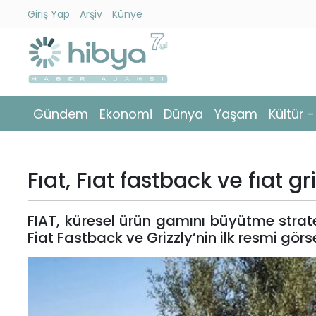
Giriş Yap
Arşiv
Künye
Ara
Gündem
Gündem
Ekonomi
Dünya
Yaşam
Kültür 
Ekonomi
Dünya
Fıat, Fıat fastback ve fıat gr
Yaşam
FIAT, küresel ürün gamını büyütme strat
Kültür
Fiat Fastback ve Grizzly’nin ilk resmi görse
-
Sanat
Spor