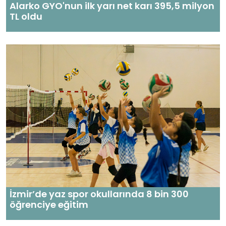
Alarko GYO'nun ilk yarı net karı 395,5 milyon
TL oldu
İzmir’de yaz spor okullarında 8 bin 300
öğrenciye eğitim