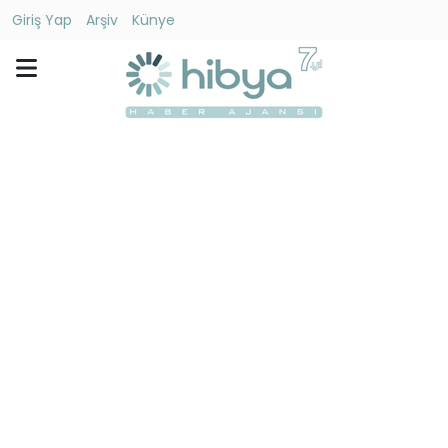
Giriş Yap
Arşiv
Künye
Ara
Gündem
Ekonomi
Dünya
Yaşam
Kültür
-
Sanat
Spor