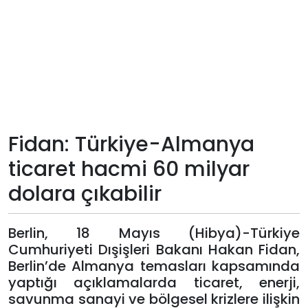
Teknoloji
Sektörel
Arşiv
Künye
Fidan: Türkiye-Almanya
ticaret hacmi 60 milyar
Giriş
dolara çıkabilir
Yap
Berlin, 18 Mayıs (Hibya)-Türkiye
Cumhuriyeti Dışişleri Bakanı Hakan Fidan,
Berlin’de Almanya temasları kapsamında
yaptığı açıklamalarda ticaret, enerji,
savunma sanayi ve bölgesel krizlere ilişkin