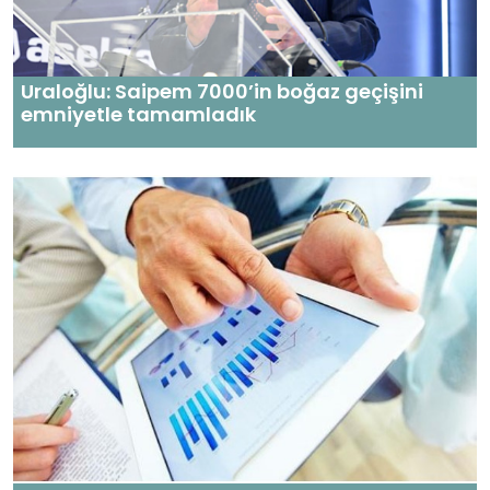
Uraloğlu: Saipem 7000’in boğaz geçişini
emniyetle tamamladık