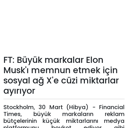
Teknoloji
Sektörel
Arşiv
Künye
FT: Büyük markalar Elon
Musk'ı memnun etmek için
Giriş
sosyal ağ X'e cüzi miktarlar
Yap
ayırıyor
Stockholm, 30 Mart (Hibya) - Financial
Times, büyük markaların reklam
bütçelerinin küçük miktarlarını medya
platformunu boykot ediyor gibi