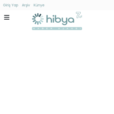
Giriş Yap
Arşiv
Künye
Ara
Gündem
Ekonomi
Dünya
Yaşam
Kültür
-
Sanat
Spor