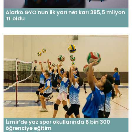
Alarko GYO'nun ilk yarı net karı 395,5 milyon
TL oldu
İzmir’de yaz spor okullarında 8 bin 300
öğrenciye eğitim