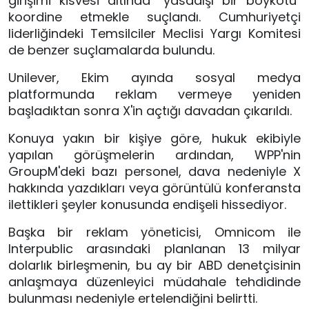
girişimi kisvesi altında "yasadışı bir boykotu"
koordine etmekle suçlandı. Cumhuriyetçi
liderliğindeki Temsilciler Meclisi Yargı Komitesi
de benzer suçlamalarda bulundu.
Unilever, Ekim ayında sosyal medya
platformunda reklam vermeye yeniden
başladıktan sonra X'in açtığı davadan çıkarıldı.
Konuya yakın bir kişiye göre, hukuk ekibiyle
yapılan görüşmelerin ardından, WPP'nin
GroupM'deki bazı personel, dava nedeniyle X
hakkında yazdıkları veya görüntülü konferansta
ilettikleri şeyler konusunda endişeli hissediyor.
Başka bir reklam yöneticisi, Omnicom ile
Interpublic arasındaki planlanan 13 milyar
dolarlık birleşmenin, bu ay bir ABD denetçisinin
anlaşmaya düzenleyici müdahale tehdidinde
bulunması nedeniyle ertelendiğini belirtti.