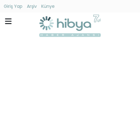
Giriş Yap
Arşiv
Künye
Ara
Gündem
Ekonomi
Dünya
Yaşam
Kültür
-
Sanat
Spor