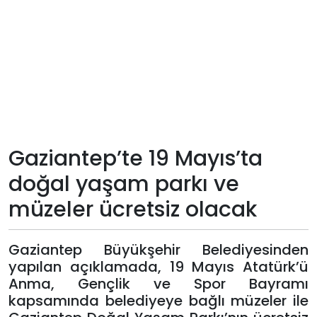
Teknoloji
Sektörel
Arşiv
Künye
Gaziantep’te 19 Mayıs’ta
Giriş
doğal yaşam parkı ve
Yap
müzeler ücretsiz olacak
Gaziantep Büyükşehir Belediyesinden
yapılan açıklamada, 19 Mayıs Atatürk’ü
Anma, Gençlik ve Spor Bayramı
kapsamında belediyeye bağlı müzeler ile