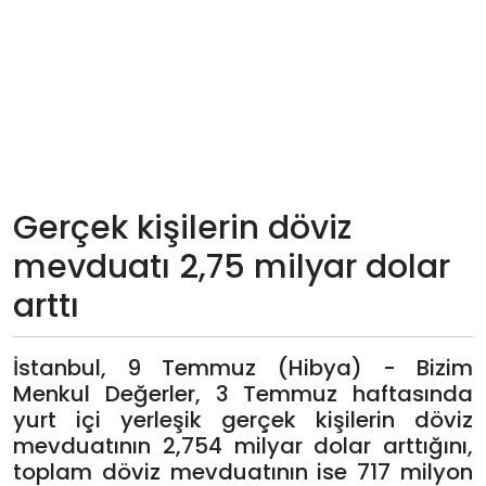
Teknoloji
Sektörel
Arşiv
Künye
Gerçek kişilerin döviz
mevduatı 2,75 milyar dolar
Giriş
arttı
Yap
İstanbul, 9 Temmuz (Hibya) - Bizim
Menkul Değerler, 3 Temmuz haftasında
yurt içi yerleşik gerçek kişilerin döviz
mevduatının 2,754 milyar dolar arttığını,
toplam döviz mevduatının ise 717 milyon