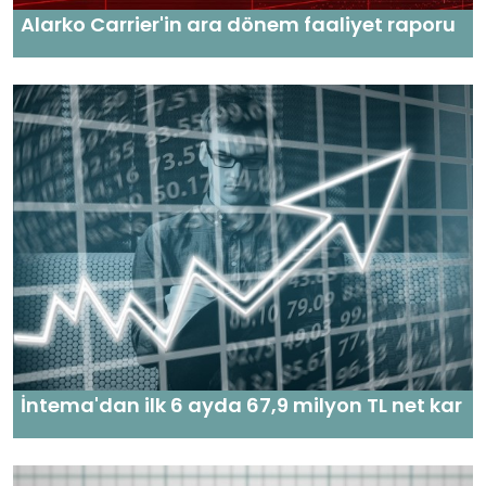
Alarko Carrier'in ara dönem faaliyet raporu
İntema'dan ilk 6 ayda 67,9 milyon TL net kar