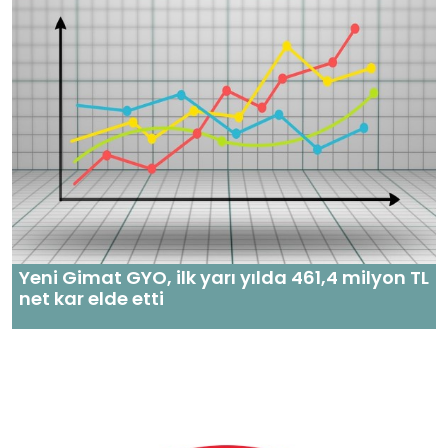
Yeni Gimat GYO, ilk yarı yılda 461,4 milyon TL
net kar elde etti