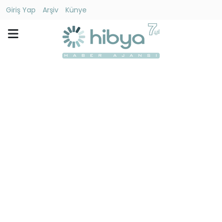
Giriş Yap
Arşiv
Künye
Ara
Gündem
Ekonomi
Dünya
Yaşam
Kültür
-
Sanat
Spor