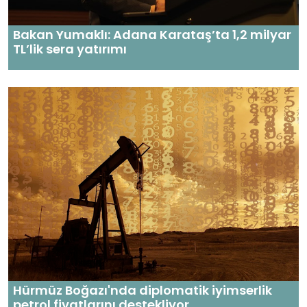
Bakan Yumaklı: Adana Karataş’ta 1,2 milyar
TL’lik sera yatırımı
Hürmüz Boğazı'nda diplomatik iyimserlik
petrol fiyatlarını destekliyor