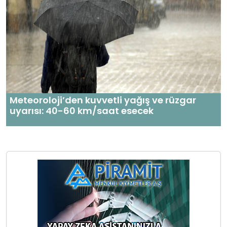
Meteoroloji’den kuvvetli yağış ve rüzgar
uyarısı: 40-60 km/saat esecek