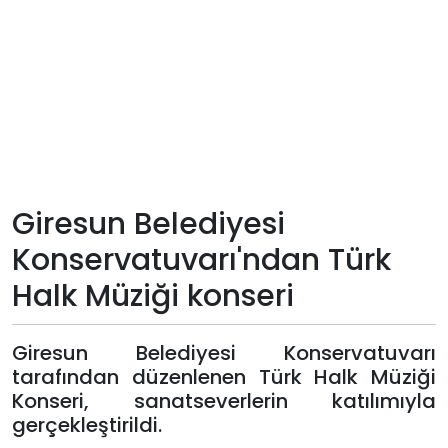
Teknoloji
Sektörel
Arşiv
Künye
Giresun Belediyesi
Giriş
Konservatuvarı'ndan Türk
Yap
Halk Müziği konseri
Giresun Belediyesi Konservatuvarı
tarafından düzenlenen Türk Halk Müziği
Konseri, sanatseverlerin katılımıyla
gerçekleştirildi.