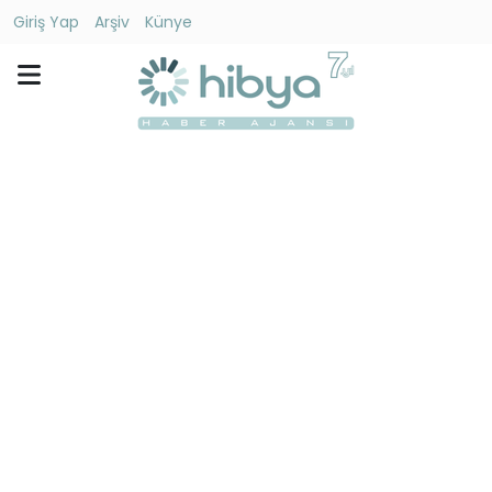
Giriş Yap
Arşiv
Künye
Ara
Gündem
Ekonomi
Dünya
Yaşam
Kültür
-
Sanat
Spor