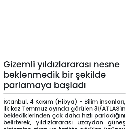
Teknoloji
Sektörel
Arşiv
Künye
Gizemli yıldızlararası nesne
Giriş
beklenmedik bir şekilde
Yap
parlamaya başladı
İstanbul, 4 Kasım (Hibya) - Bilim insanları,
ilk kez Temmuz ayında görülen 3I/ATLAS'ın
beklediklerinden çok daha hızlı parladığını
belirterek, yıldızlararası uzaydan güneş