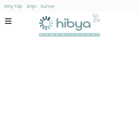
Giriş Yap
Arşiv
Künye
Ara
Gündem
Ekonomi
Dünya
Yaşam
Kültür
-
Sanat
Spor