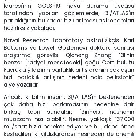
İdaresi'nin GOES-19 hava durumu uydusu
tarafından yapılan gözlemlerde, 3I/ATLAS'ın
parlaklığının bu kadar hızlı artması astronomları
hazırlıksız yakaladı.
Naval Research Laboratory astrofizikçisi Karl
Battams ve Lowell Gözlemevi doktora sonrası
araştırma görevlisi Qicheng Zhang, “3I'nin
benzer [radyal mesafedeki] çoğu Oort bulutu
kuyruklu yıldızının parlaklık artış oranını çok aşan
hızlı parlaklık artışının nedeni hala belirsizdir”
diye yazdılar.
Ancak, iki bilim insanı, 3I/ATLAS'ın beklenenden
çok daha hızlı parlamasının nedenine dair
birkaç teori sundular; "Birincisi, nesnenin
muazzam hızı olabilir. Nesne, yaklaşık 137.000
mil/saat hızla hareket ediyor ve bu, daha önce
keşfedilen iki yıldızlararası nesneden de önemli