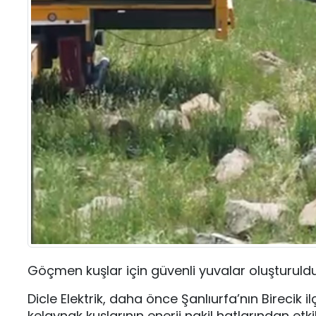
Göçmen kuşlar için güvenli yuvalar oluşturuld
Dicle Elektrik, daha önce Şanlıurfa’nın Birecik 
kelaynak kuşlarının enerji nakil hatlarından et