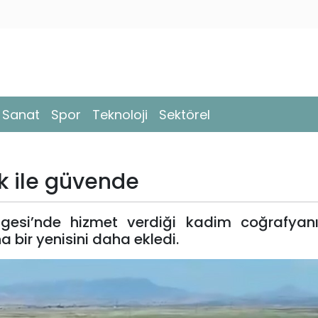
- Sanat
Spor
Teknoloji
Sektörel
k ile güvende
lgesi’nde hizmet verdiği kadim coğrafyan
 bir yenisini daha ekledi.