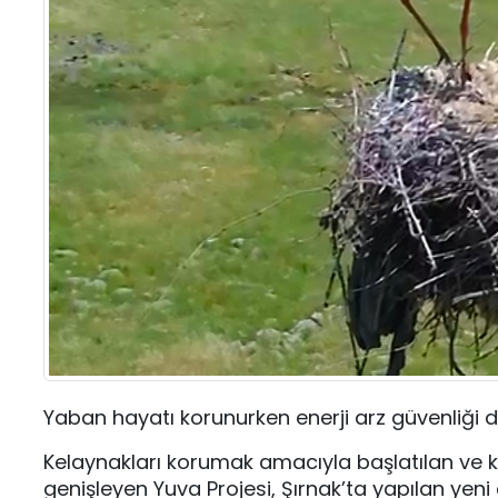
Yaban hayatı korunurken enerji arz güvenliği 
Kelaynakları korumak amacıyla başlatılan ve 
genişleyen Yuva Projesi, Şırnak’ta yapılan yen