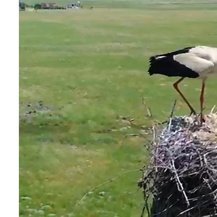
Teknoloji
Sektörel
Arşiv
Künye
Giriş
Yap