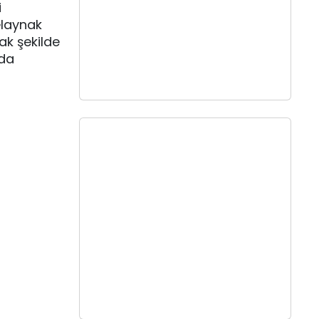
i
elaynak
ak şekilde
ıda