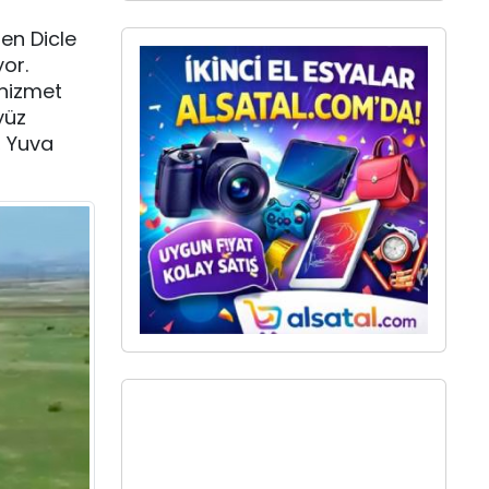
ren Dicle
or.
 hizmet
yüz
, Yuva