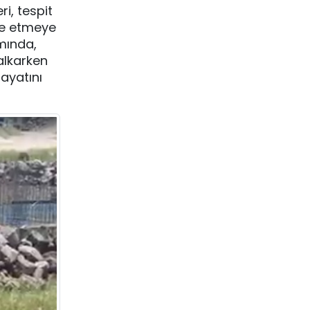
i, tespit
te etmeye
amında,
kalkarken
ayatını