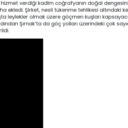
e hizmet verdiği kadim coğrafyanın doğal dengesin
a ekledi. Şirket, nesli tükenme tehlikesi altındaki k
başta leylekler olmak üzere göçmen kuşları kapsayac
ardından Şırnak’ta da göç yolları üzerindeki çok say
ldi.