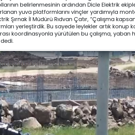
ının belirlenmesinin ardından Dicle Elektrik ekipler
ırlanan yuva platformlarını vinçler yardımıyla mon
lektrik Şırnak İl Müdürü Rıdvan Çatır, “Çalışma kaps
mları yerleştirdik. Bu sayede leylekler artık konup 
arası koordinasyonla yürütülen bu çalışma, yaban h
 dedi.