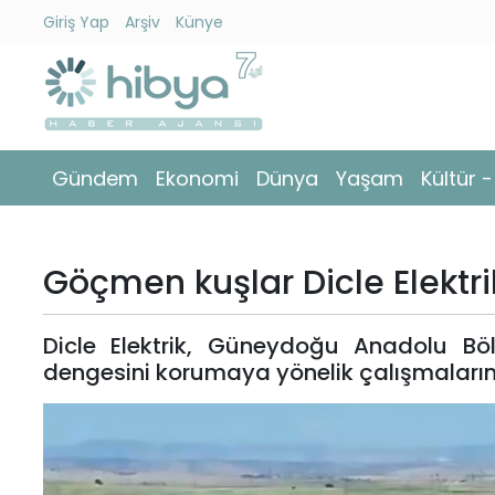
Giriş Yap
Arşiv
Künye
Ara
Gündem
Gündem
Ekonomi
Dünya
Yaşam
Kültür 
Ekonomi
Dünya
Göçmen kuşlar Dicle Elektri
Yaşam
Dicle Elektrik, Güneydoğu Anadolu Bö
Kültür
dengesini korumaya yönelik çalışmalarına
-
Sanat
Spor