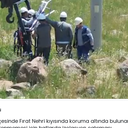
u
ilçesinde Fırat Nehri kıyısında koruma altında buluna
kilenmemesi için hatlarda izolasyon çalışması