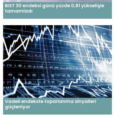
BIST 30 endeksi günü yüzde 0,81 yükselişle
tamamladı
Vadeli endekste toparlanma sinyalleri
güçleniyor