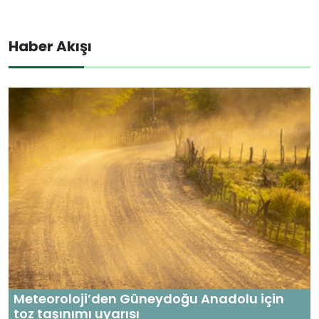
Haber Akışı
Meteoroloji’den Güneydoğu Anadolu için
toz taşınımı uyarısı