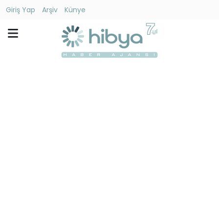
Giriş Yap
Arşiv
Künye
Ara
Gündem
Ekonomi
Dünya
Yaşam
Kültür
-
Sanat
Spor