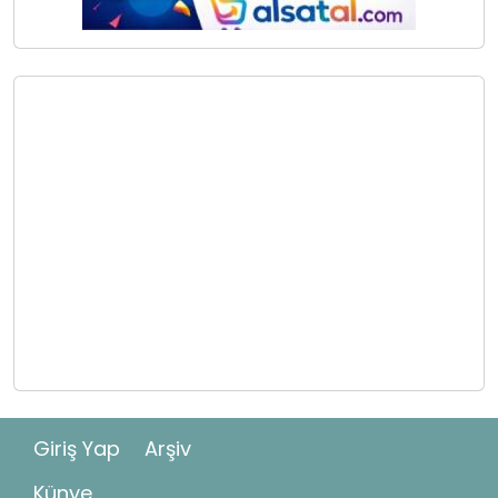
Giriş Yap
Arşiv
Künye