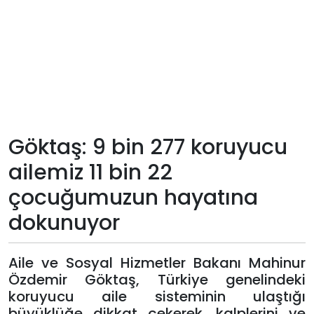
Teknoloji
Sektörel
Arşiv
Künye
Göktaş: 9 bin 277 koruyucu
ailemiz 11 bin 22
Giriş
çocuğumuzun hayatına
Yap
dokunuyor
Aile ve Sosyal Hizmetler Bakanı Mahinur
Özdemir Göktaş, Türkiye genelindeki
koruyucu aile sisteminin ulaştığı
büyüklüğe dikkat çekerek, kalplerini ve