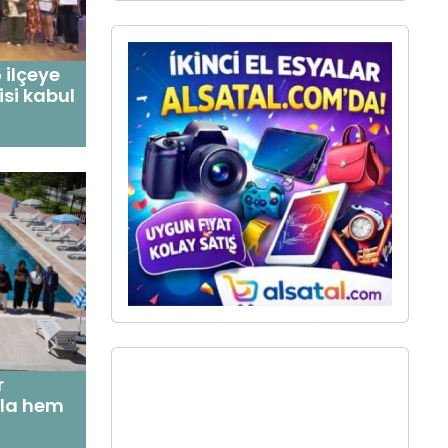
5 ilçeye
isi kabul
r
yla hem