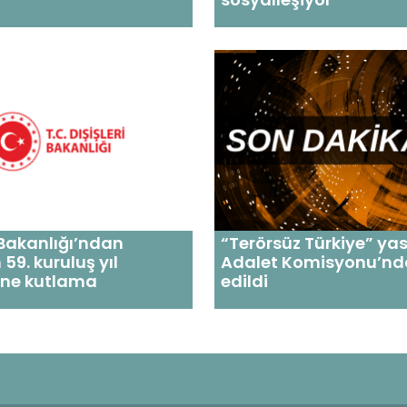
i Bakanlığı’ndan
“Terörsüz Türkiye” yasa
59. kuruluş yıl
Adalet Komisyonu’nd
ne kutlama
edildi