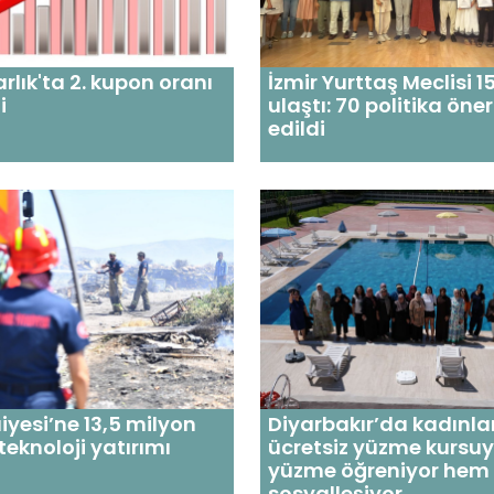
rlık'ta 2. kupon oranı
İzmir Yurttaş Meclisi 1
i
ulaştı: 70 politika öner
edildi
aiyesi’ne 13,5 milyon
Diyarbakır’da kadınla
teknoloji yatırımı
ücretsiz yüzme kursu
yüzme öğreniyor hem
sosyalleşiyor