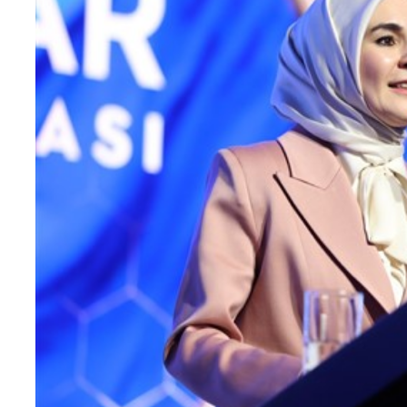
Teknoloji
Sektörel
Arşiv
Künye
Giriş
Yap