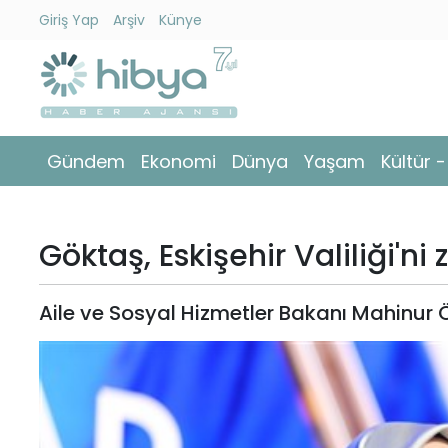
Giriş Yap
Arşiv
Künye
Ara
Gündem
Gündem
Ekonomi
Dünya
Yaşam
Kültür 
Ekonomi
Dünya
Göktaş, Eskişehir Valiliği'ni z
Yaşam
Aile ve Sosyal Hizmetler Bakanı Mahinur Özd
Kültür
-
Sanat
Spor