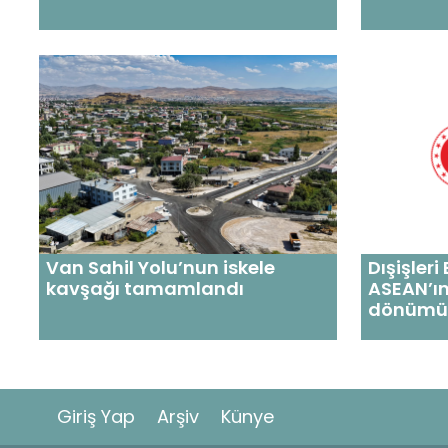
Van Sahil Yolu’nun iskele
Dışişler
kavşağı tamamlandı
ASEAN’ın 
dönümü
Giriş Yap
Arşiv
Künye