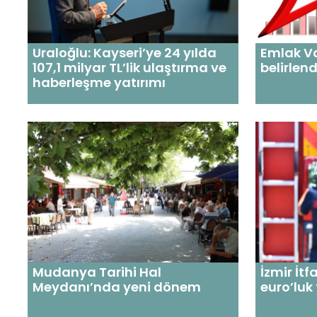
Uraloğlu: Kayseri’ye 24 yılda
Emlak Va
107,1 milyar TL’lik ulaştırma ve
belirlend
haberleşme yatırımı
Mudanya Tarihi Hal
İzmir İtf
Meydanı’nda yeni dönem
euro’luk 