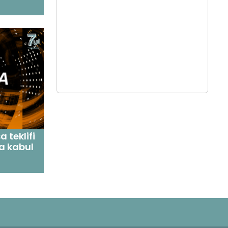
 teklifi
a kabul