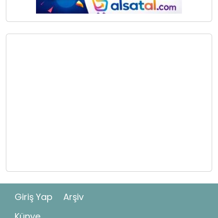
Giriş Yap
Arşiv
Künye