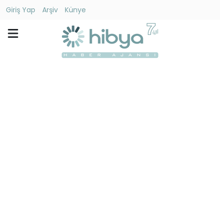
Giriş Yap
Arşiv
Künye
Ara
Gündem
Ekonomi
Dünya
Yaşam
Kültür
-
Sanat
Spor