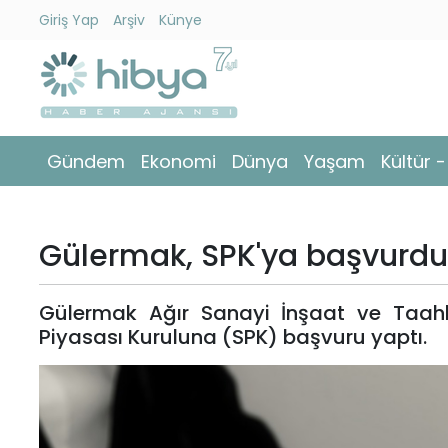
Giriş Yap
Arşiv
Künye
Ara
Gündem
Gündem
Ekonomi
Dünya
Yaşam
Kültür 
Ekonomi
Dünya
Gülermak, SPK'ya başvurdu
Yaşam
Gülermak Ağır Sanayi İnşaat ve Taahhü
Kültür
Piyasası Kuruluna (SPK) başvuru yaptı.
-
Sanat
Spor