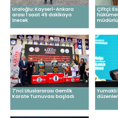
Uraloğlu: Kayseri-Ankara
Çiftçi: E
arası 1 saat 45 dakikaya
hükümet
inecek
müdürlü
7'nci Uluslararası Gemlik
Yumaklı: 
Karate Turnuvası başladı
düzenle