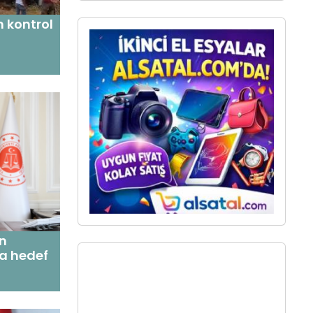
 kontrol
in
da hedef