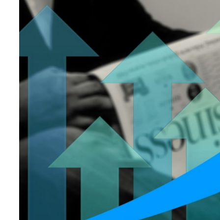
Teknoloji
Sektörel
Arşiv
Künye
Giriş
Yap