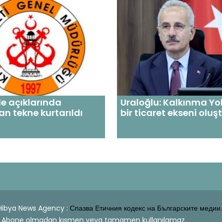
le açıklarında
Uraloğlu: Kalkınma Yo
an tekne kurtarıldı
bir ticaret ekseni olu
| Hibya News Agency :
Спазва Етичния кодекс на Българските медии.
dahi Abone olmadan kısmen veya tamamen kullanılamaz.