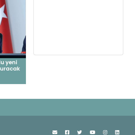
lu yeni
şturacak