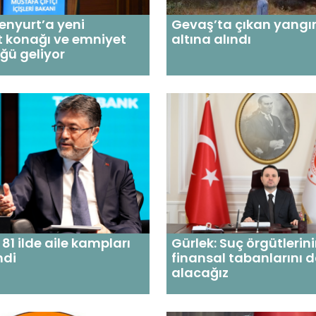
senyurt’a yeni
Gevaş’ta çıkan yangın
 konağı ve emniyet
altına alındı
ğü geliyor
81 ilde aile kampları
Gürlek: Suç örgütlerin
ndi
finansal tabanlarını 
alacağız