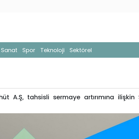
- Sanat
Spor
Teknoloji
Sektörel
t A.Ş, tahsisli sermaye artırımına ilişkin