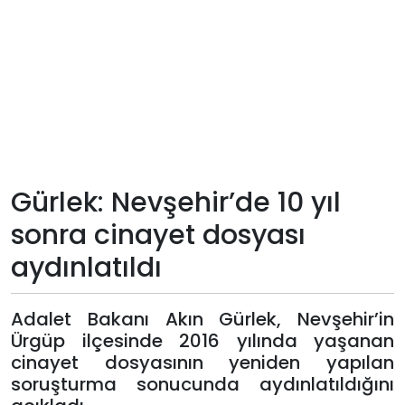
Teknoloji
Sektörel
Arşiv
Künye
Gürlek: Nevşehir’de 10 yıl
Giriş
sonra cinayet dosyası
Yap
aydınlatıldı
Adalet Bakanı Akın Gürlek, Nevşehir’in
Ürgüp ilçesinde 2016 yılında yaşanan
cinayet dosyasının yeniden yapılan
soruşturma sonucunda aydınlatıldığını