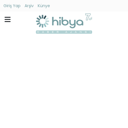
Giriş Yap
Arşiv
Künye
Ara
Gündem
Ekonomi
Dünya
Yaşam
Kültür
-
Sanat
Spor