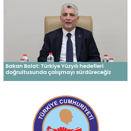
Bakan Bolat: Türkiye Yüzyılı hedefleri
doğrultusunda çalışmayı sürdüreceğiz