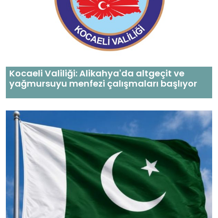
Kocaeli Valiliği: Alikahya'da altgeçit ve
yağmursuyu menfezi çalışmaları başlıyor