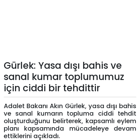
Teknoloji
Sektörel
Arşiv
Künye
Gürlek: Yasa dışı bahis ve
sanal kumar toplumumuz
Giriş
için ciddi bir tehdittir
Yap
Adalet Bakanı Akın Gürlek, yasa dışı bahis
ve sanal kumarın topluma ciddi tehdit
oluşturduğunu belirterek, kapsamlı eylem
planı kapsamında mücadeleye devam
ettiklerini açıkladı.