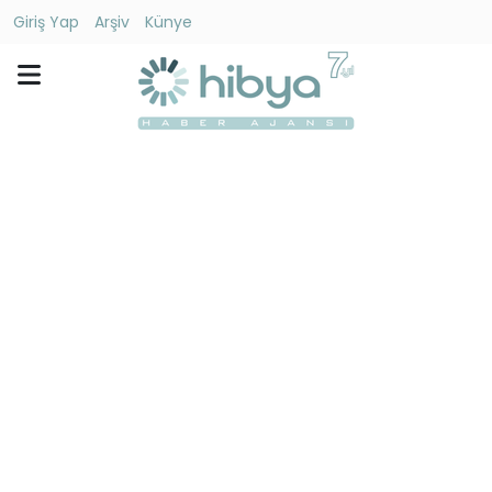
Giriş Yap
Arşiv
Künye
Ara
Gündem
Ekonomi
Dünya
Yaşam
Kültür
-
Sanat
Spor