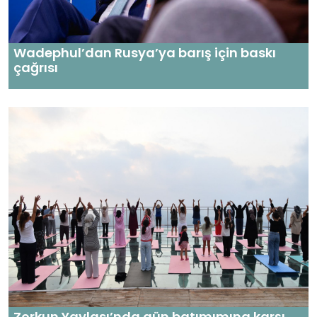
Wadephul’dan Rusya’ya barış için baskı
çağrısı
Zorkun Yaylası’nda gün batımımına karşı