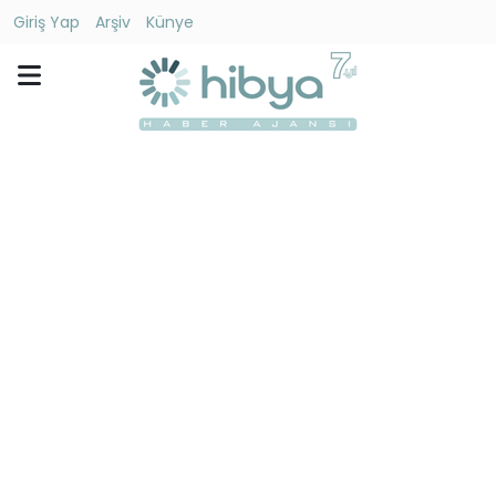
Giriş Yap
Arşiv
Künye
Ara
Gündem
Ekonomi
Dünya
Yaşam
Kültür
-
Sanat
Spor