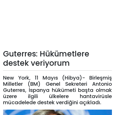
Teknoloji
Sektörel
Arşiv
Künye
Guterres: Hükümetlere
destek veriyorum
Giriş
Yap
New York, 11 Mayıs (Hibya)- Birleşmiş
Milletler (BM) Genel Sekreteri Antonio
Guterres, İspanya hükümeti başta olmak
üzere ilgili ülkelere hantavirüsle
mücadelede destek verdiğini açıkladı.