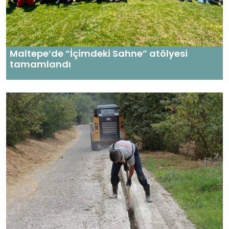
Maltepe’de “İçimdeki Sahne” atölyesi
tamamlandı