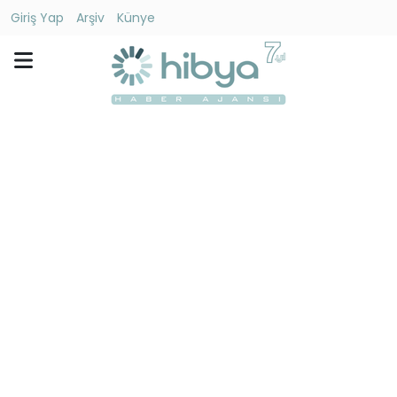
Giriş Yap
Arşiv
Künye
Ara
Gündem
Ekonomi
Dünya
Yaşam
Kültür
-
Sanat
Spor