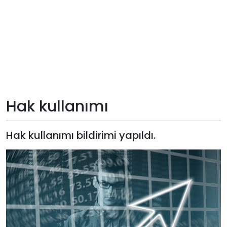
Teknoloji
Sektörel
Arşiv
Künye
Hak kullanımı
Giriş
Hak kullanımı bildirimi yapıldı.
Yap