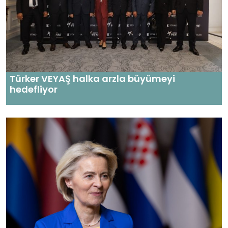
Türker VEYAŞ halka arzla büyümeyi
hedefliyor