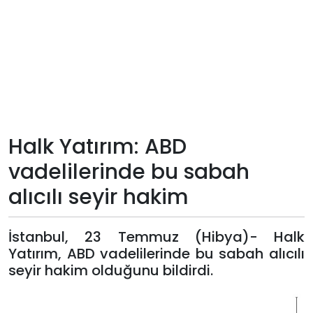
Teknoloji
Sektörel
Arşiv
Künye
Halk Yatırım: ABD
vadelilerinde bu sabah
Giriş
alıcılı seyir hakim
Yap
İstanbul, 23 Temmuz (Hibya)- Halk
Yatırım, ABD vadelilerinde bu sabah alıcılı
seyir hakim olduğunu bildirdi.