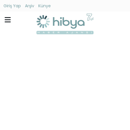
Giriş Yap
Arşiv
Künye
Ara
Gündem
Ekonomi
Dünya
Yaşam
Kültür
-
Sanat
Spor