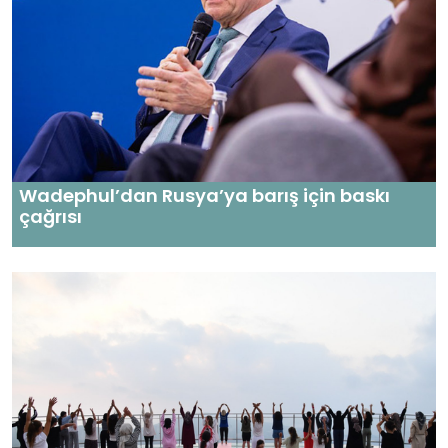
Wadephul’dan Rusya’ya barış için baskı
çağrısı