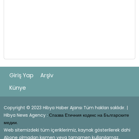
Giriş Yap
Arşiv
Künye
Copyright © 2023 Hibya Haber Ajansı Tüm hakları saklıdır. |
Hibya News Agency :
Спазва Етичния кодекс на Българските
медии.
Web sitemizdeki tüm içeriklerimiz, kaynak gösterilerek dahi
Abone olmadan kısmen veya tamamen kullanılamaz.