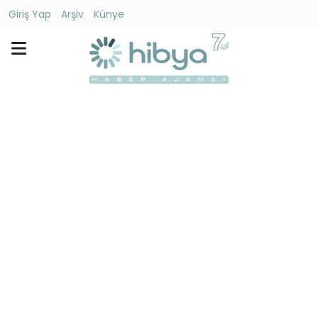
Giriş Yap
Arşiv
Künye
Ara
Gündem
Ekonomi
Dünya
Yaşam
Kültür
-
Sanat
Spor