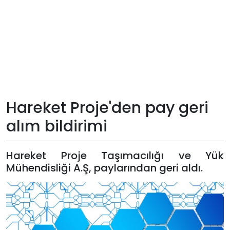
Teknoloji
Sektörel
Arşiv
Künye
Hareket Proje'den pay geri
alım bildirimi
Giriş
Yap
Hareket Proje Taşımacılığı ve Yük
Mühendisliği A.Ş, paylarından geri aldı.