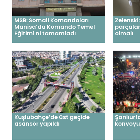
MSB: Somali Komandoları
Zelenski:
Manisa’da Komando Temel
parçalar
Eğitimi'ni tamamladı
olmalı
Kuşlubahçe’de üst geçide
Şanlıurfa
asansör yapıldı
konvoyu