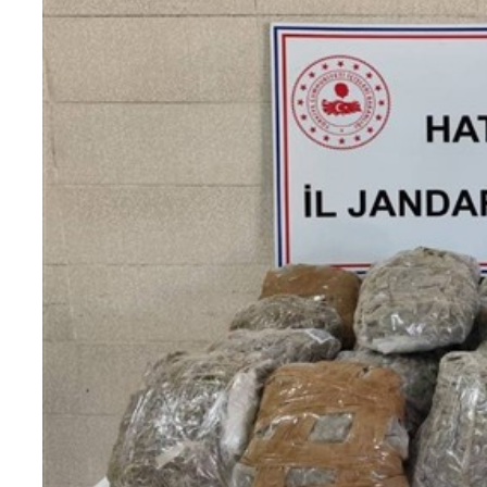
Teknoloji
Sektörel
Arşiv
Künye
Giriş
Yap