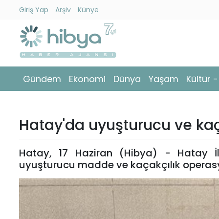
Giriş Yap
Arşiv
Künye
Ara
Gündem
Gündem
Ekonomi
Dünya
Yaşam
Kültür 
Ekonomi
Dünya
Hatay'da uyuşturucu ve kaç
Yaşam
Hatay, 17 Haziran (Hibya) - Hatay İ
Kültür
uyuşturucu madde ve kaçakçılık operasyo
-
Sanat
Spor