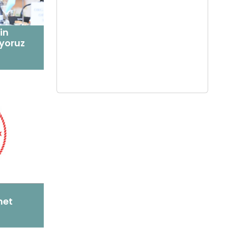
in
ıyoruz
met