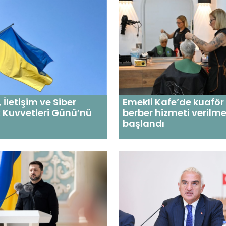
 İletişim ve Siber
Emekli Kafe’de kuaför
 Kuvvetleri Günü’nü
berber hizmeti verilm
başlandı