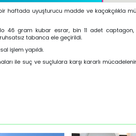
n bir haftada uyuşturucu madde ve kaçakçılıkla 
kilo 46 gram kubar esrar, bin 11 adet captagon
hsatsız tabanca ele geçirildi.
l işlem yapıldı.
maları ile suç ve suçlulara karşı kararlı mücadelen