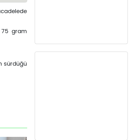
mücadelede
, 75 gram
in sürdüğü