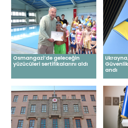
Osmangazi’de geleceğin
Ukrayna,
yüzücüleri sertifikalarını aldı
Güvenlik
andı