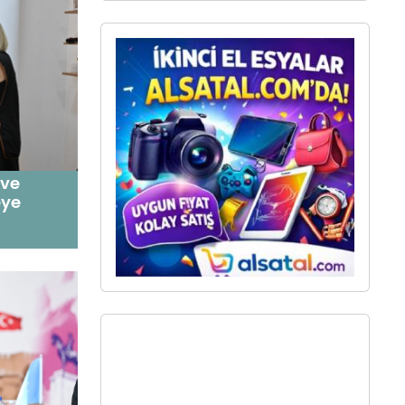
 ve
eye