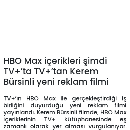
Teknoloji
Sektörel
Arşiv
Künye
HBO Max içerikleri şimdi
TV+’ta TV+’tan Kerem
Giriş
Bürsinli yeni reklam filmi
Yap
TV+’ın HBO Max ile gerçekleştirdiği iş
birliğini duyurduğu yeni reklam filmi
yayınlandı. Kerem Bürsinli filmde, HBO Max
içeriklerinin TV+ kütüphanesinde eş
zamanlı olarak yer alması vurgulanıyor.