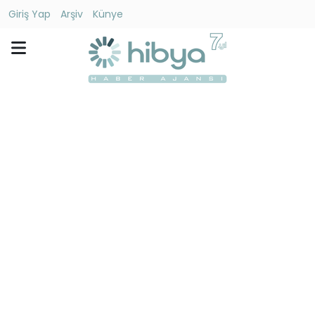
Giriş Yap
Arşiv
Künye
Ara
Gündem
Ekonomi
Dünya
Yaşam
Kültür
-
Sanat
Spor