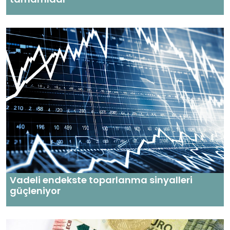
Vadeli endekste toparlanma sinyalleri
güçleniyor