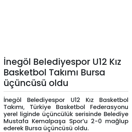
Teknoloji
Sektörel
Arşiv
Künye
İnegöl Belediyespor U12 Kız
Basketbol Takımı Bursa
Giriş
üçüncüsü oldu
Yap
İnegöl Belediyespor U12 Kız Basketbol
Takımı, Türkiye Basketbol Federasyonu
yerel liginde üçüncülük serisinde Belediye
Mustafa Kemalpaşa Spor’u 2-0 mağlup
ederek Bursa üçüncüsü oldu.