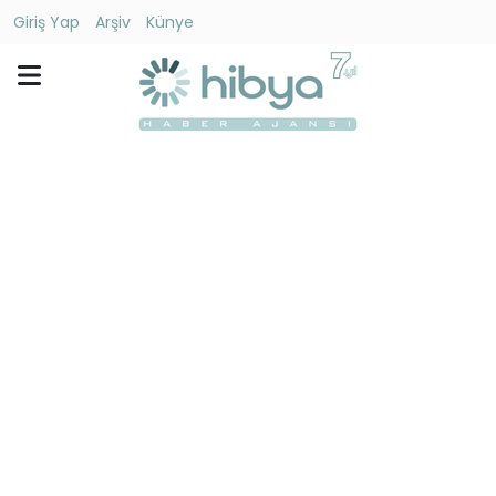
Giriş Yap
Arşiv
Künye
Ara
Gündem
Ekonomi
Dünya
Yaşam
Kültür
-
Sanat
Spor