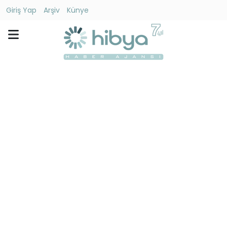
Giriş Yap
Arşiv
Künye
Ara
Gündem
Ekonomi
Dünya
Yaşam
Kültür
-
Sanat
Spor