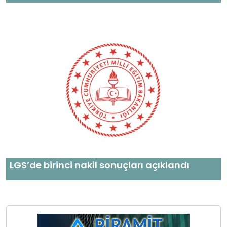
LGS’de birinci nakil sonuçları açıklandı