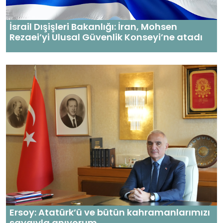
İsrail Dışişleri Bakanlığı: İran, Mohsen
Rezaei’yi Ulusal Güvenlik Konseyi’ne atadı
Ersoy: Atatürk’ü ve bütün kahramanlarımızı
saygıyla anıyorum