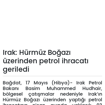
Teknoloji
Sektörel
Arşiv
Künye
Irak: Hürmüz Boğazı
Giriş
üzerinden petrol ihracatı
Yap
geriledi
Bağdat, 17 Mayıs (Hibya)- Irak Petrol
Bakanı Basim Muhammed Hudhair,
bölgesel çatışmalar nedeniyle Irak’ın
Hürmüz Boğazı üzerinden yaptığı petrol