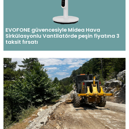
EVOFONE güvencesiyle Midea Hava
Sirkülasyonlu Vantilatörde peşin fiyatına 3
taksit fırsatı