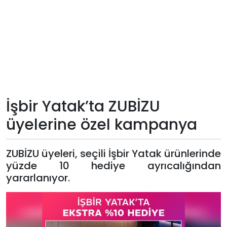
Teknoloji
Sektörel
Arşiv
Künye
İşbir Yatak’ta ZUBİZU
üyelerine özel kampanya
Giriş
Yap
ZUBİZU üyeleri, seçili İşbir Yatak ürünlerinde
yüzde 10 hediye ayrıcalığından
yararlanıyor.