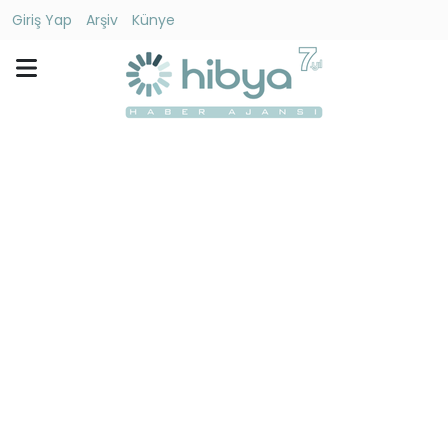
Giriş Yap
Arşiv
Künye
Ara
Gündem
Ekonomi
Dünya
Yaşam
Kültür
-
Sanat
Spor