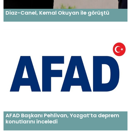
Diaz-Canel, Kemal Okuyan ile görüştü
AFAD Başkanı Pehlivan, Yozgat’ta deprem
konutlarını inceledi