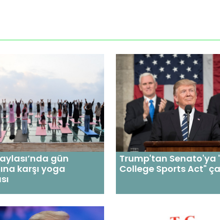
Yaylası’nda gün
Trump'tan Senato'ya 
ına karşı yoga
College Sports Act" ça
sı