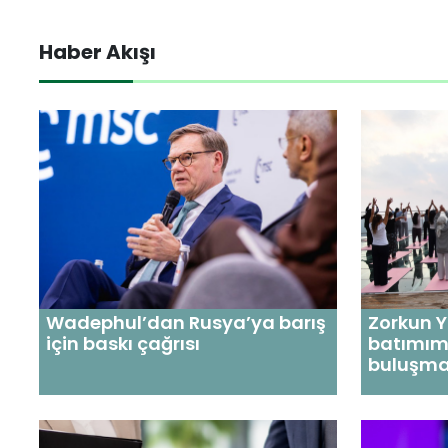
Haber Akışı
Wadephul’dan Rusya’ya barış
Zorkun 
için baskı çağrısı
batımım
buluşma