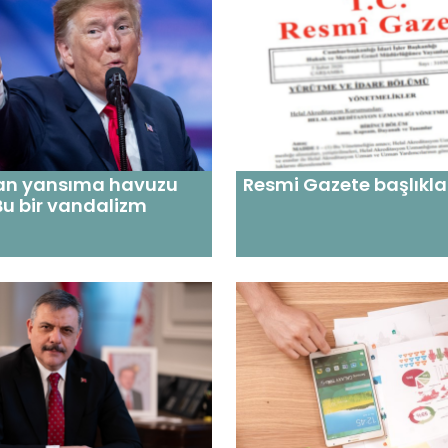
an yansıma havuzu
Resmi Gazete başlıkla
 Bu bir vandalizm