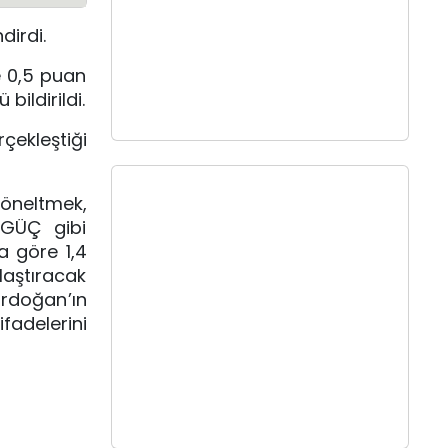
dirdi.
e 0,5 puan
bildirildi.
çekleştiği
yöneltmek,
z GÜÇ gibi
a göre 1,4
ylaştıracak
 Erdoğan
’ın
ifadelerini