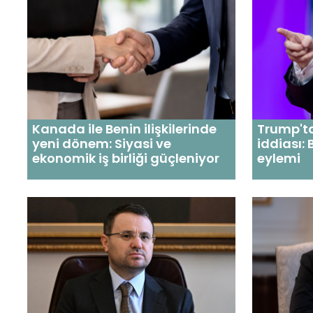
Kanada ile Benin ilişkilerinde
Trump't
yeni dönem: Siyasi ve
iddiası:
ekonomik iş birliği güçleniyor
eylemi