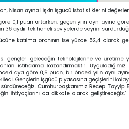
 Nisan ayına ilişkin işgücü istatistiklerini değerlen
 göre 0,1 puan artarken, geçen yılın aynı ayına gör
n 36 aydır tek haneli seviyelerde seyrini sürdürdüğü 
gücüne katılma oranının ise yüzde 52,4 olarak ger
si gençleri geleceğin teknolojilerine ve üretime 
k onları istihdama kazandırmaktır. Uyguladığımı
eki aya göre 0,8 puan, bir önceki yılın aynı ayın
riledi. Gençlerin işgücü piyasasına geçişlerini kola
yı sürdüreceğiz. Cumhurbaşkanımız Recep Tayyip
in ihtiyaçlarını da dikkate alarak geliştireceğiz." 