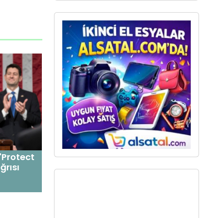
"Protect
ğrısı