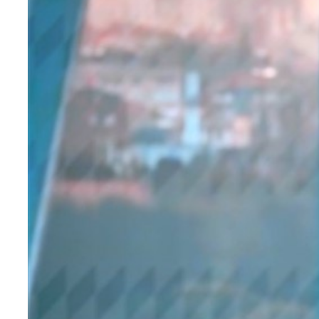
Teknoloji
Sektörel
Arşiv
Künye
Giriş
Yap