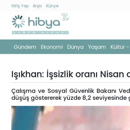
Giriş Yap
Arşiv
Künye
Ara
Gündem
Gündem
Ekonomi
Dünya
Yaşam
Kültür 
Ekonomi
Dünya
Işıkhan: İşsizlik oranı Nisa
Yaşam
Çalışma ve Sosyal Güvenlik Bakanı Vedat
Kültür
düşüş göstererek yüzde 8,2 seviyesinde g
-
Sanat
Spor