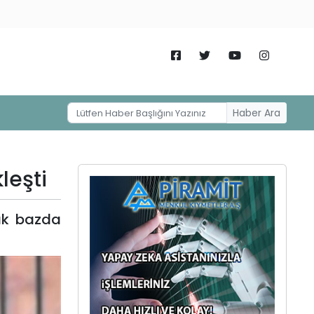
Haber Ara
leşti
lık bazda