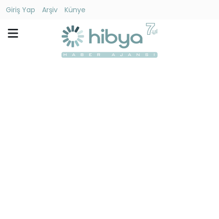
Giriş Yap
Arşiv
Künye
Ara
Gündem
Ekonomi
Dünya
Yaşam
Kültür
-
Sanat
Spor