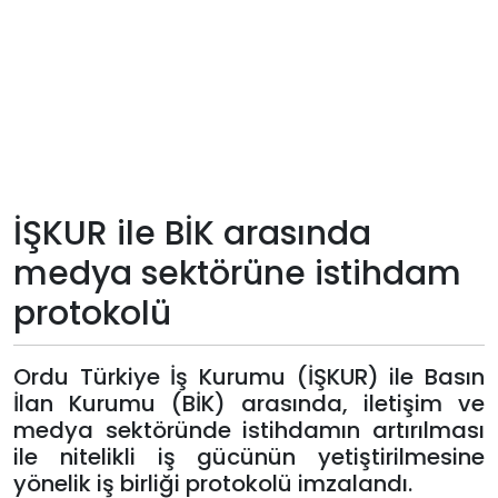
Teknoloji
Sektörel
Arşiv
Künye
İŞKUR ile BİK arasında
medya sektörüne istihdam
Giriş
protokolü
Yap
Ordu Türkiye İş Kurumu (İŞKUR) ile Basın
İlan Kurumu (BİK) arasında, iletişim ve
medya sektöründe istihdamın artırılması
ile nitelikli iş gücünün yetiştirilmesine
yönelik iş birliği protokolü imzalandı.