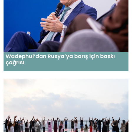
Wadephul’dan Rusya’ya barış için baskı
çağrısı