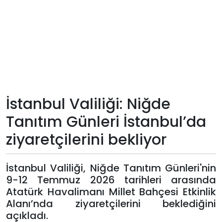
Teknoloji
Sektörel
Arşiv
Künye
İstanbul Valiliği: Niğde
Tanıtım Günleri İstanbul’da
Giriş
ziyaretçilerini bekliyor
Yap
İstanbul Valiliği, Niğde Tanıtım Günleri'nin
9-12 Temmuz 2026 tarihleri arasında
Atatürk Havalimanı Millet Bahçesi Etkinlik
Alanı’nda ziyaretçilerini beklediğini
açıkladı.