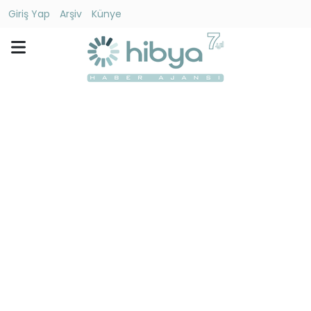
Giriş Yap
Arşiv
Künye
Ara
Gündem
Ekonomi
Dünya
Yaşam
Kültür
-
Sanat
Spor