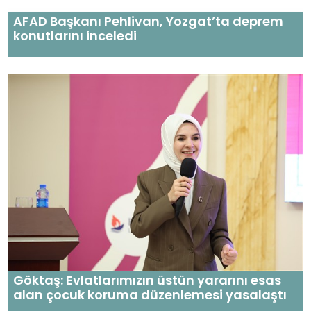
AFAD Başkanı Pehlivan, Yozgat’ta deprem
konutlarını inceledi
Göktaş: Evlatlarımızın üstün yararını esas
alan çocuk koruma düzenlemesi yasalaştı