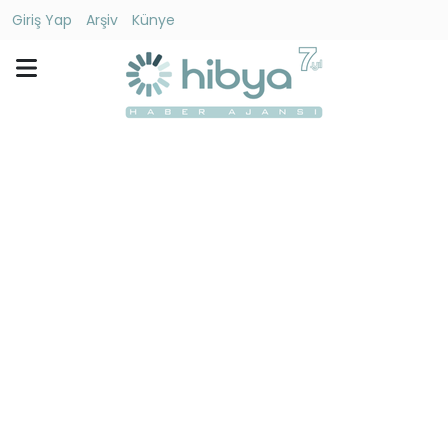
Giriş Yap
Arşiv
Künye
Ara
Gündem
Ekonomi
Dünya
Yaşam
Kültür
-
Sanat
Spor