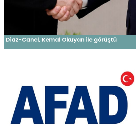
Diaz-Canel, Kemal Okuyan ile görüştü