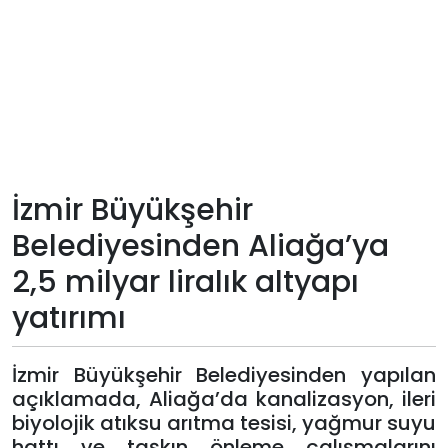
Teknoloji
Sektörel
Arşiv
Künye
İzmir Büyükşehir
Belediyesinden Aliağa’ya
Giriş
2,5 milyar liralık altyapı
Yap
yatırımı
İzmir Büyükşehir Belediyesinden yapılan
açıklamada, Aliağa’da kanalizasyon, ileri
biyolojik atıksu arıtma tesisi, yağmur suyu
hattı ve taşkın önleme çalışmalarını