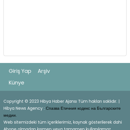
Giriş Yap
Arşiv
Künye
Copyright © 2023 Hibya Haber Ajansı Tüm hakları saklıdır. |
Hibya News Agency :
Спазва Етичния кодекс на Българските
медии.
Web sitemizdeki tüm içeriklerimiz, kaynak gösterilerek dahi
Abone olmadan kısmen veya tamamen kullanılamaz.