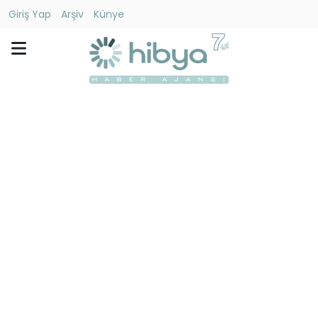
Giriş Yap
Arşiv
Künye
Ara
Gündem
Ekonomi
Dünya
Yaşam
Kültür
-
Sanat
Spor