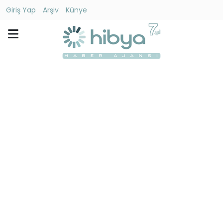
Giriş Yap
Arşiv
Künye
Ara
Gündem
Ekonomi
Dünya
Yaşam
Kültür
-
Sanat
Spor