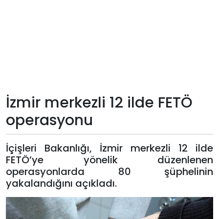
Teknoloji
Sektörel
Arşiv
Künye
İzmir merkezli 12 ilde FETÖ
operasyonu
Giriş
Yap
İçişleri Bakanlığı, İzmir merkezli 12 ilde
FETÖ’ye yönelik düzenlenen
operasyonlarda 80 şüphelinin
yakalandığını açıkladı.