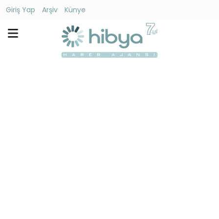
Giriş Yap
Arşiv
Künye
Ara
Gündem
Ekonomi
Dünya
Yaşam
Kültür
-
Sanat
Spor