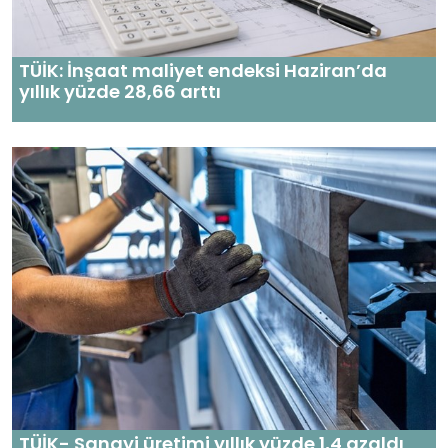
TÜİK: İnşaat maliyet endeksi Haziran’da
yıllık yüzde 28,66 arttı
TÜİK- Sanayi üretimi yıllık yüzde 1,4 azaldı