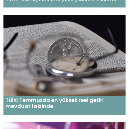
TÜİK: Temmuzda en yüksek reel getiri
mevduat faizinde