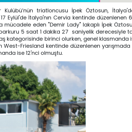
r Kulübü’nün triatloncusu İpek Öztosun, İtalya'
. 17 Eylül'de İtalya'nın Cervia kentinde düzenlenen 
nda mücadele eden "Demir Lady" lakaplı İpek Öztos
u parkuru 5 saat 1 dakika 27 saniyelik derecesiyle 
ş kategorisinde birinci olurken, genel klasmanda ise
nın West-Friesland kentinde düzenlenen yarışmada
anda ise 12'nci olmuştu.