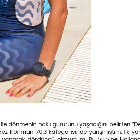
k ile dönmenin haklı gururunu yaşadığını belirten “D
lk kez Ironman 70.3 kategorisinde yarışmıştım. İlk 
 yaparak dördüncü olmuştum. Bu yıl yine Holland