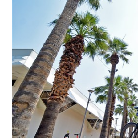
Teknoloji
Sektörel
Arşiv
Künye
Giriş
Yap