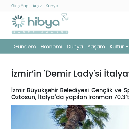
Giriş Yap
Arşiv
Künye
Ara
Gündem
Gündem
Ekonomi
Dünya
Yaşam
Kültür 
Ekonomi
Dünya
İzmir’in 'Demir Lady'si İta
Yaşam
İzmir Büyükşehir Belediyesi Gençlik ve S
Kültür
Öztosun, İtalya'da yapılan Ironman 70.3’t
-
Sanat
Spor