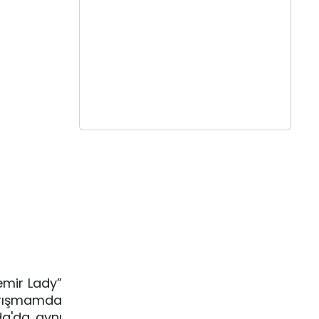
emir Lady”
yarışmamda
a'da aynı