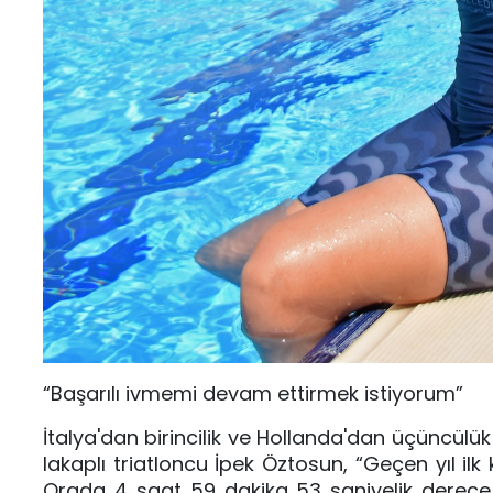
“Başarılı ivmemi devam ettirmek istiyorum”
İtalya'dan birincilik ve Hollanda'dan üçüncülü
lakaplı triatloncu İpek Öztosun, “Geçen yıl i
Orada 4 saat 59 dakika 53 saniyelik derece