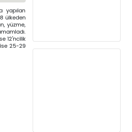
da yapılan
68 ülkeden
un, yüzme,
tamamladı.
 12'ncilik
 ise 25-29