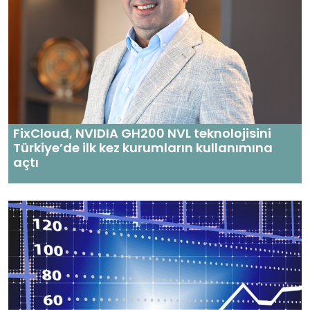
FixCloud, NVIDIA GH200 NVL teknolojisini
Türkiye’de ilk kez kurumların kullanımına
açtı