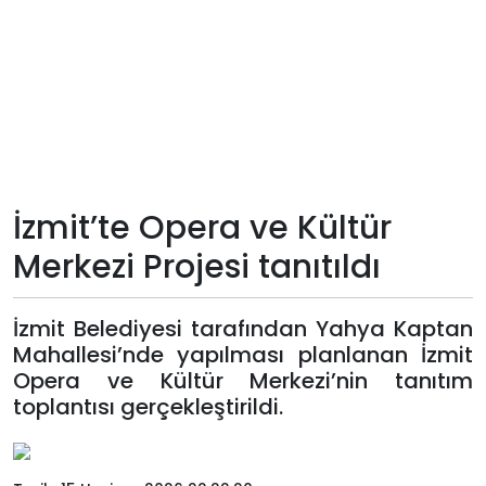
Teknoloji
Sektörel
Arşiv
Künye
İzmit’te Opera ve Kültür
Merkezi Projesi tanıtıldı
Giriş
Yap
İzmit Belediyesi tarafından Yahya Kaptan
Mahallesi’nde yapılması planlanan İzmit
Opera ve Kültür Merkezi’nin tanıtım
toplantısı gerçekleştirildi.