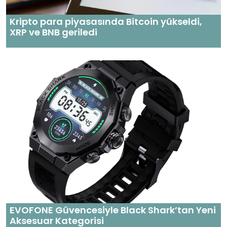
Kripto para piyasasında Bitcoin yükseldi,
XRP ve BNB geriledi
EVOFONE Güvencesiyle Black Shark’tan Yeni
Aksesuar Kategorisi