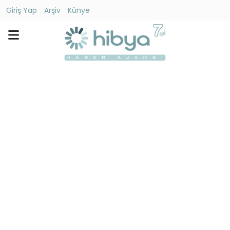
Giriş Yap
Arşiv
Künye
Ara
Gündem
Ekonomi
Dünya
Yaşam
Kültür
-
Sanat
Spor