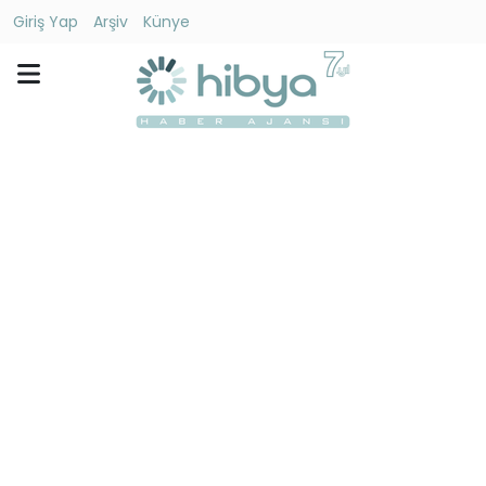
Giriş Yap
Arşiv
Künye
Ara
Gündem
Ekonomi
Dünya
Yaşam
Kültür
-
Sanat
Spor