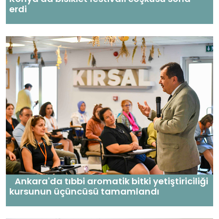
erdi
Ankara'da tıbbi aromatik bitki yetiştiriciliği
kursunun üçüncüsü tamamlandı