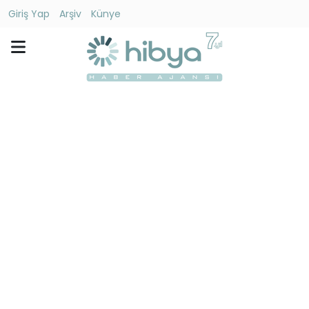
Giriş Yap
Arşiv
Künye
Ara
Gündem
Ekonomi
Dünya
Yaşam
Kültür
-
Sanat
Spor