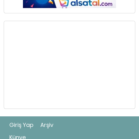
Giriş Yap
Arşiv
Künye