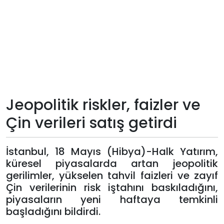
Teknoloji
Sektörel
Arşiv
Künye
Jeopolitik riskler, faizler ve
Çin verileri satış getirdi
Giriş
Yap
İstanbul, 18 Mayıs (Hibya)-Halk Yatırım,
küresel piyasalarda artan jeopolitik
gerilimler, yükselen tahvil faizleri ve zayıf
Çin verilerinin risk iştahını baskıladığını,
piyasaların yeni haftaya temkinli
başladığını bildirdi.