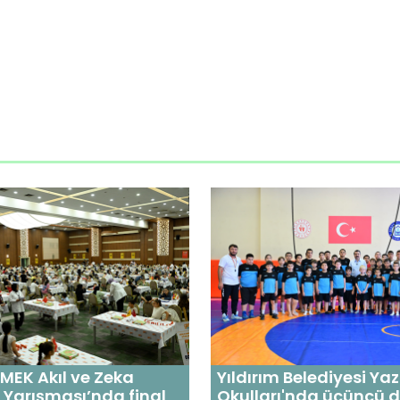
MEK Akıl ve Zeka
Yıldırım Belediyesi Ya
 Yarışması’nda final
Okulları'nda üçüncü