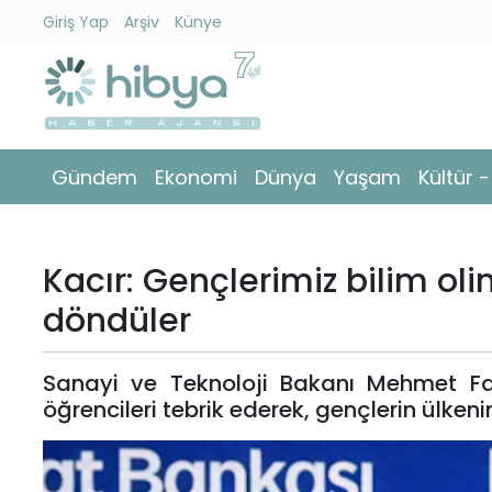
Giriş Yap
Arşiv
Künye
Ara
Gündem
Gündem
Ekonomi
Dünya
Yaşam
Kültür 
Ekonomi
Dünya
Kacır: Gençlerimiz bilim ol
Yaşam
döndüler
Kültür
Sanayi ve Teknoloji Bakanı Mehmet Fa
-
öğrencileri tebrik ederek, gençlerin ülkeni
Sanat
Spor