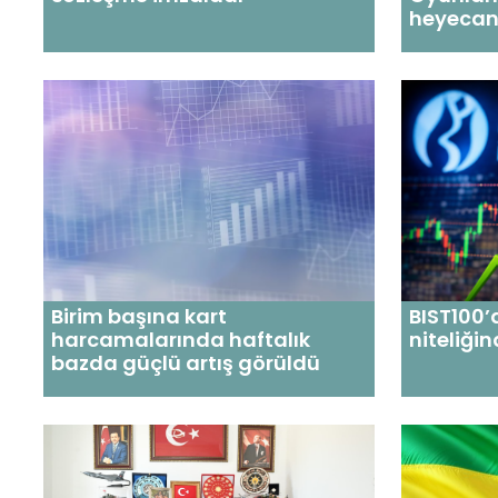
heyecan
Birim başına kart
BIST100’
harcamalarında haftalık
niteliği
bazda güçlü artış görüldü