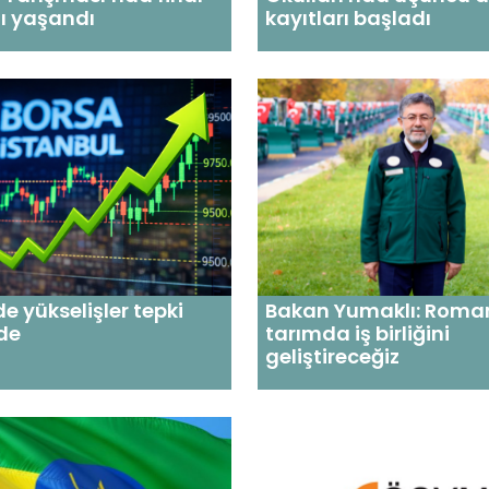
ı yaşandı
kayıtları başladı
de yükselişler tepki
Bakan Yumaklı: Roman
nde
tarımda iş birliğini
geliştireceğiz