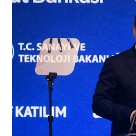
Teknoloji
Sektörel
Arşiv
Künye
Giriş
Yap