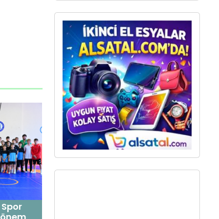
z Spor
 dönem