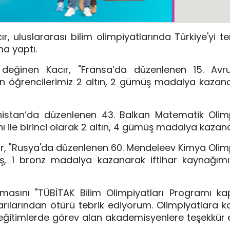
, uluslararası bilim olimpiyatlarında Türkiye'yi t
ma yaptı.
 değinen Kacır, "Fransa’da düzenlenen 15. Avru
 öğrencilerimiz 2 altın, 2 gümüş madalya kazandı"
anistan’da düzenlenen 43. Balkan Matematik Olim
 ile birinci olarak 2 altın, 4 gümüş madalya kazand
ır, "Rusya'da düzenlenen 60. Mendeleev Kimya Olim
ş, 1 bronz madalya kazanarak iftihar kaynağımız
masını "TÜBİTAK Bilim Olimpiyatları Programı k
şarılarından ötürü tebrik ediyorum. Olimpiyatlara k
e eğitimlerde görev alan akademisyenlere teşekkür