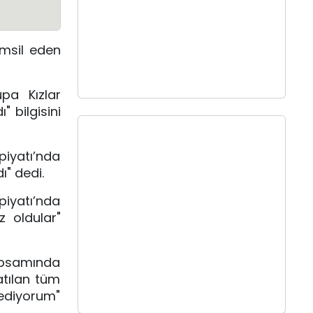
emsil eden
pa Kızlar
 bilgisini
piyatı’nda
ı" dedi.
piyatı’nda
 oldular"
apsamında
atılan tüm
 ediyorum"