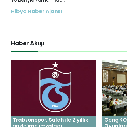
Hibya Haber Ajansı
Haber Akışı
Trabzonspor, Salah ile 2 yıllık
Genç KO
sözleşme imzaladı
Oyunları