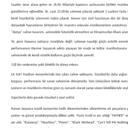
Saatler önce alana gelen ve 16.00 itibariyle kapıların açılmasıyla birlikte müzik
gönüllerince eğlendiler. Ye, saat 21.00’da sahneye çıkarak yaklaşık 2 saatten fazla
kenti İstanbul’da izlemenin tadını çıkardı. Konser için özel hazırlanan dev bir d
dünyadaki hayranlarını birleştiren bir maestro edasıyla müzikseverlere unutulmaz 
"dünya" sahne tasarımı, animedeki fütüristik atmosfere ve Hiroşima’dan ilham alan i
Ye, gece boyunca yalnızca müziğiyle değil; sahneye taşıdığı güçlü estetik evrenle
performansın ötesine taşıyarak adeta yaşayan bir moda ve kültür manifestosuna dö
sahnesinde de kendi estetik kodlarını güçlü biçimde yansıttı.
118 bin senkronize ışıklı bileklik ile dünya rekoru
LA SoFi Stadium konserlerinde öne çıkan sahne yaklaşımı, İstanbul’da daha yoğun b
kurgusu, performansı bir sanat sahnesine dönüştürdü. Tüm izleyicilere koltuk numaral
şovların ve müziklerin ritmine göre eş zamanlı olarak yanıp sönen bileklikleriyle seyi
Süprizlerle dolu gecede İstanbul'a özel setlist
Konser boyunca müzik kariyerinin farklı dönemlerinden albümlerine ait parçaların y
şovları ve görsel prodüksiyonuyla dikkat çekti. Travis Scott’ın yer aldığı “FATHER
yer aldı. “Runaway”, “Heartless”, “Power”, “Black Skinhead”, “Can’t Tell Me Nothing”, 