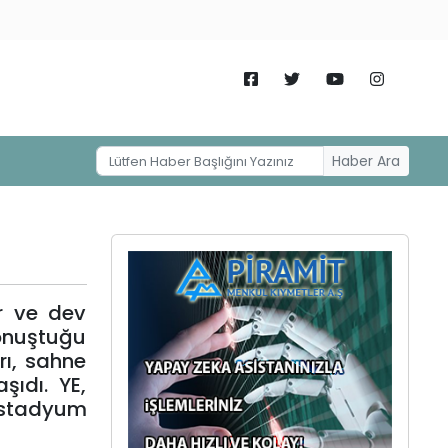
Haber Ara
er ve dev
konuştuğu
rı, sahne
şıdı. YE,
 stadyum