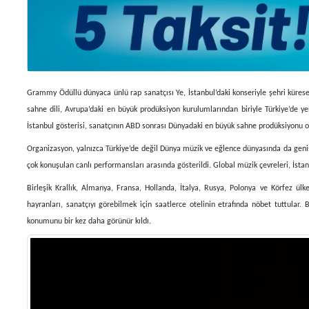
Grammy Ödüllü dünyaca ünlü rap sanatçısı Ye, İstanbul’daki konseriyle şehri küres
sahne dili, Avrupa’daki en büyük prodüksiyon kurulumlarından biriyle Türkiye’de y
İstanbul gösterisi, sanatçının ABD sonrası Dünyadaki en büyük sahne prodüksiyonu ol
Organizasyon, yalnızca Türkiye’de değil Dünya müzik ve eğlence dünyasında da geniş
çok konuşulan canlı performansları arasında gösterildi. Global müzik çevreleri, İstanb
Birleşik Krallık, Almanya, Fransa, Hollanda, İtalya, Rusya, Polonya ve Körfez ülk
hayranları, sanatçıyı görebilmek için saatlerce otelinin etrafında nöbet tuttular
konumunu bir kez daha görünür kıldı.