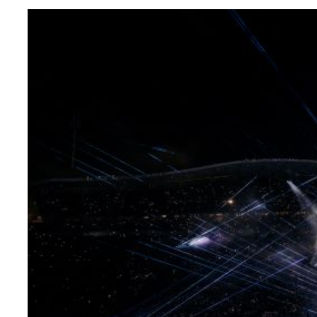
Teknoloji
Sektörel
Arşiv
Künye
Giriş
Yap