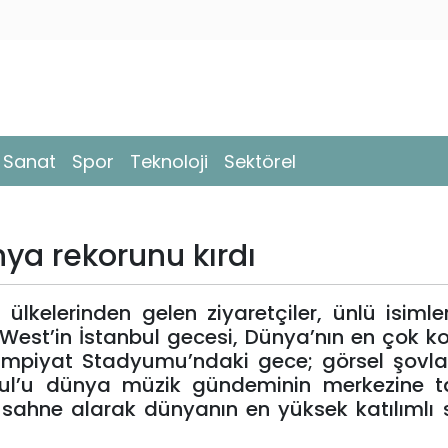
- Sanat
Spor
Teknoloji
Sektörel
ya rekorunu kırdı
 ülkelerinden gelen ziyaretçiler, ünlü isiml
West’in İstanbul gecesi, Dünya’nın en çok 
limpiyat Stadyumu’ndaki gece; görsel şovla
nbul’u dünya müzik gündeminin merkezine ta
 sahne alarak dünyanın en yüksek katılımlı