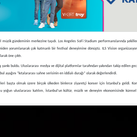
el müzik gündeminin merkezine taşıdı. Los Angeles SoFi Stadium performanslarında şekille
eniden yorumlanarak çok katmanlı bir festival deneyimine dönüştü. ILS Vision organizasyo
arak öne çıktı.
 yankı buldu. Uluslararası medya ve dijital platformlar tarafından yakından takip edilen g
ul ayağını “kıtalararası sahne serisinin en iddialı durağı” olarak değerlendirdi.
eleri başta olmak üzere birçok ülkeden binlerce ziyaretçi konser için İstanbul’a geldi. K
. Bu yoğun uluslararası katılım, İstanbul’un kültür, müzik ve deneyim ekonomisinde kürese