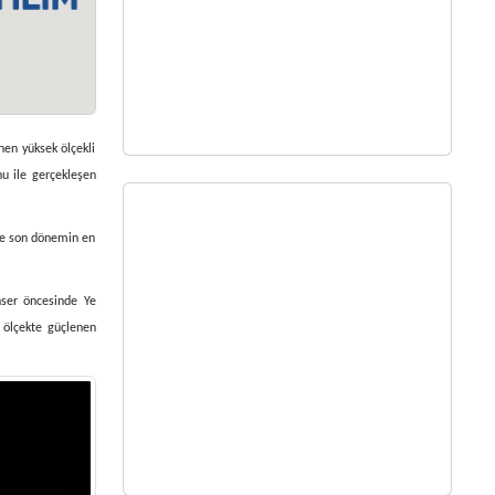
nen yüksek ölçekli
nu ile gerçekleşen
ece son dönemin en
onser öncesinde Ye
l ölçekte güçlenen