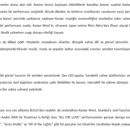
severler alana akın etti. Konser öncesi başlayan etkinliklerle konuklar konser saatine ka
 süren bir performans sergiledi. Birçok ülkeden on binlerce müziksever, sanatçının eşsiz per
ünya küresi üzerinde şarkılarını söyleyen Kanye, müziğin evrenselliğini sembolize eden sah
bir performans sundu. Kanye West'in, efsanevi Japon anime filmi Akira'dan ilham alarak h
konik sahnelere saygı duruşu niteliği taşıyor.
 de dikkat çekti. Maskeler, monokrom siluetler, distopik sahne dili ve görsel atmosfer, 
nüştürdü.Yıllardır müzik, moda ve popüler kültür arasındaki sınırları yeniden tanımlayan
ir görsel tasarım ile yeniden yorumlandı. Dev LED yapılar, hareketli sahne platformları ve
arına özel dağıtılan senkronize ışıklı bileklikler ile konser, interaktif bir şölene dönüştü.
rciler adeta sahneyi aydınlattı.
anı sıra son albümü BULLY’den seçkiler de seslendiren Kanye West, İstanbul’a özel hazırlan
” ve André 3000 ile Troutman iş birliği olan “ALL THE LOVE” performansları geceye damga vu
“Jesus Walks” ve “All of the Lights” gibi hit parçalar ise izleyiciler tarafından büyük coşkuy