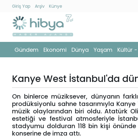
Giriş Yap
Arşiv
Künye
Ara
Gündem
Gündem
Ekonomi
Dünya
Yaşam
Kültür 
Ekonomi
Dünya
Kanye West İstanbul'da dün
Yaşam
On binlerce müziksever, dünyanın farklı
Kültür
prodüksiyonlu sahne tasarımıyla Kanye 
-
müzik olaylarından biri oldu. Atatürk O
Sanat
estetiği ve festival atmosferiyle İsta
stadyumu dolduran 118 bin kişi önünde
Spor
konserine de imza attı.