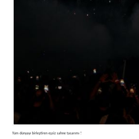
Tüm dünyayı birleştiren eşsiz sahne tasarımı
!