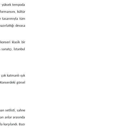
dar yüksek tempoda
formansını, kültür
ne tasarımıyla tüm
azırlattığı devasa
konseri klasik bir
 sanatçı, İstanbul
 çok katmanlı ışık
 Konserdeki görsel
an setlisti, sahne
ran anlar arasında
la karşılandı. Bazı