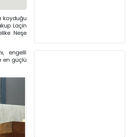
ya koyduğu
akup Laçin
elike Neşe
, engelli
e en güçlü