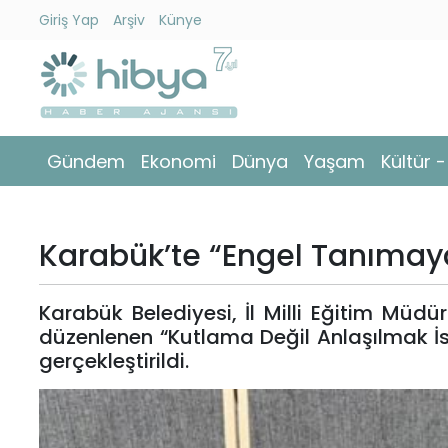
Giriş Yap
Arşiv
Künye
Ara
Gündem
Gündem
Ekonomi
Dünya
Yaşam
Kültür 
Ekonomi
Dünya
Karabük’te “Engel Tanımaya
Yaşam
Karabük Belediyesi, İl Milli Eğitim Müdü
Kültür
düzenlenen “Kutlama Değil Anlaşılmak İst
-
gerçekleştirildi.
Sanat
Spor