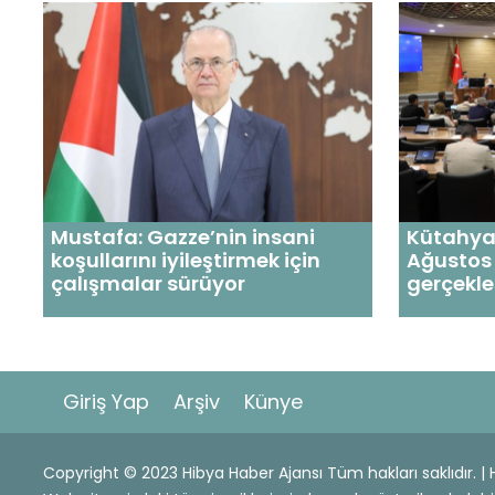
Mustafa: Gazze’nin insani
Kütahya 
koşullarını iyileştirmek için
Ağustos 
çalışmalar sürüyor
gerçekle
Giriş Yap
Arşiv
Künye
Copyright © 2023 Hibya Haber Ajansı Tüm hakları saklıdır. 