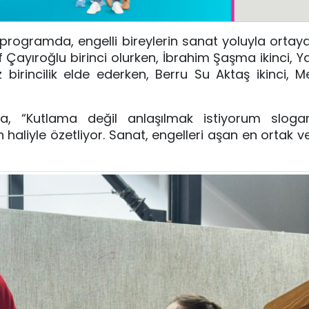
programda, engelli bireylerin sanat yoluyla orta
f Çayıroğlu birinci olurken, İbrahim Şaşma ikinci, Y
irincilik elde ederken, Berru Su Aktaş ikinci, M
, “Kutlama değil anlaşılmak istiyorum sloganı
 haliyle özetliyor. Sanat, engelleri aşan en ortak v