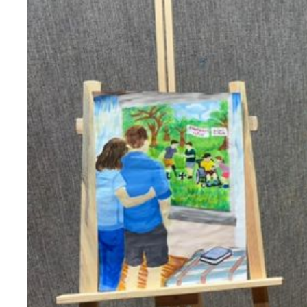
Teknoloji
Sektörel
Arşiv
Künye
Giriş
Yap