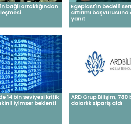
n bağlı ortaklığından
Egeplast'ın bedelli s
zleşmesi
artırımı başvurusuna
yanıt
de 14 bin seviyesi kritik
ARD Grup Bilişim, 780 
kinli iyimser beklenti
dolarlık sipariş aldı