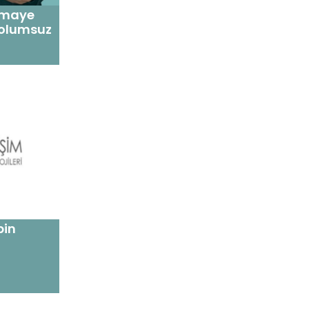
ermaye
 olumsuz
bin