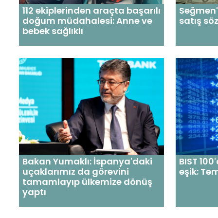
112 ekiplerinden araçta başarılı
Seğmen'i
doğum müdahalesi: Anne ve
satış sö
bebek sağlıklı
Bakan Yumaklı: İspanya'daki
BIST 100'
uçaklarımız da görevini
eşik: Tem
tamamlayıp ülkemize dönüş
yaptı