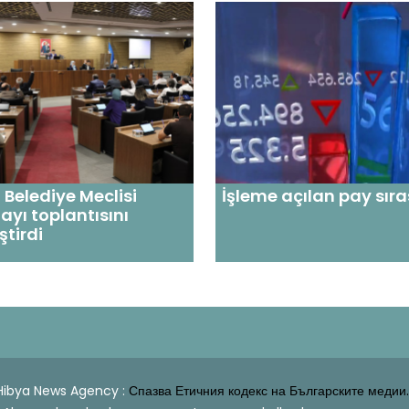
Belediye Meclisi
İşleme açılan pay sıra
ayı toplantısını
ştirdi
| Hibya News Agency :
Спазва Етичния кодекс на Българските медии.