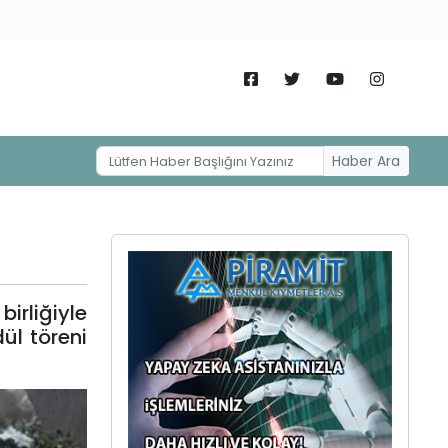
Haber Ara
irliğiyle
ül töreni