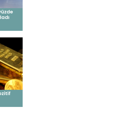
 yüzde
ladı
zitif