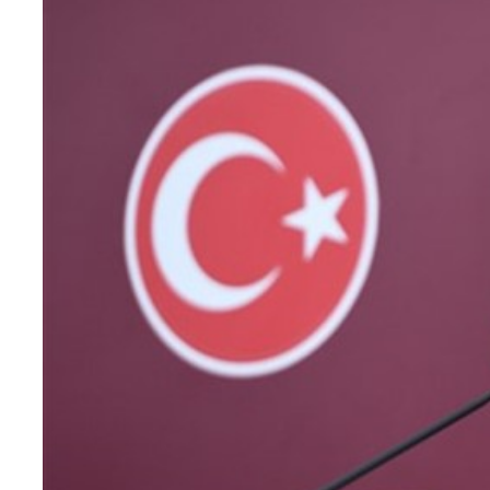
Teknoloji
Sektörel
Arşiv
Künye
Giriş
Yap