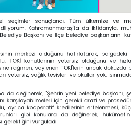
yerel seçimler sonuçlandı. Tüm ülkemize ve m
diliyorum. Kahramanmaraş'ta da iktidarıyla, muh
r Belediye Başkanı ve ilçe belediye başkanlarını ku
nin merkezi olduğunu hatırlatarak, bölgedeki s
lu, TOKİ konutlarının yetersiz olduğunu ve hızla
sine rağmen, söylenen TOKİ'lerin ancak dokuzda bir
ları yetersiz, sağlık tesisleri ve okullar yok. Isınma
a da değinerek, "Şehrin yeni belediye başkanı, ş
ı karşılayabilmeleri için gerekli arazi ve prosedürl
tlu, ayrıca kooperatif kredilerinin ertelenmesi, kü
orunları gibi konulara da değinerek, hükümetin
 gerektiğini vurguladı.