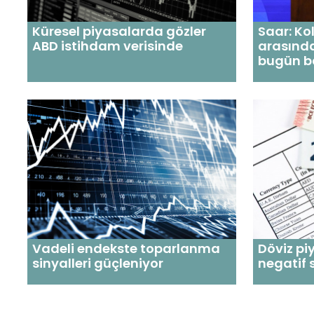
Küresel piyasalarda gözler
Saar: Ko
ABD istihdam verisinde
arasındak
bugün b
Vadeli endekste toparlanma
Döviz pi
sinyalleri güçleniyor
negatif 