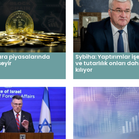
ara piyasalarında
Sybiha: Yaptırımlar iş
seyir
ve tutarlılık onları da
kılıyor