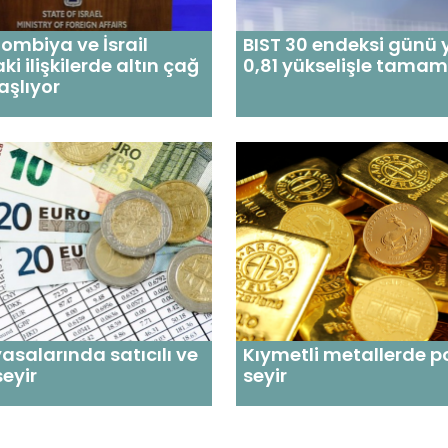
lombiya ve İsrail
BIST 30 endeksi günü
i ilişkilerde altın çağ
0,81 yükselişle tamam
aşlıyor
yasalarında satıcılı ve
Kıymetli metallerde po
seyir
seyir