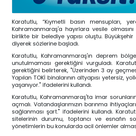
Karatutlu, “Kıymetli basın mensupları, 
Kahramanmaraş'a hayırlara vesile olmasını 
birlikte bir belediye yapısı oluştu. Büyükşehi
diyerek sözlerine başladı.
Karatutlu, Kahramanmaraş'ın deprem bölgesi
unutulmaması gerektiğini vurguladı. Karatut
gerektiğini belirterek, "Üzerinden 3 ay geçme
Yapılan TOKİ binalarının altyapısı yetersiz, yol
yaşanıyor." ifadelerini kullandı.
Karatutlu, Kahramanmaraş'ta imar sorunların
açmalı. Vatandaşlarımızın barınma ihtiyaçların
sağlanması şart." ifadelerini kullandı. Karatu
sitelerinin durumu, toptancı ve esnafın s
yönetimlerin bu konularda acil önlemler alması