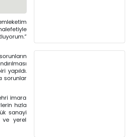
emleketim
alefetiyle
tluyorum.”
orunların
ndırılması
i yapıldı.
da sorunlar
ehri imara
erin hızla
çük sanayi
 ve yerel