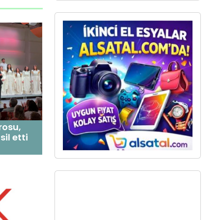
rosu,
il etti