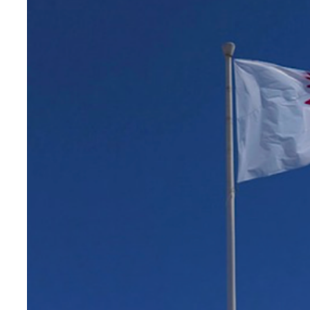
Teknoloji
Sektörel
Arşiv
Künye
Giriş
Yap