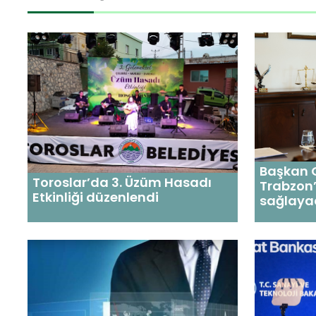
Başkan G
Toroslar’da 3. Üzüm Hasadı
Trabzon’
Etkinliği düzenlendi
sağlaya