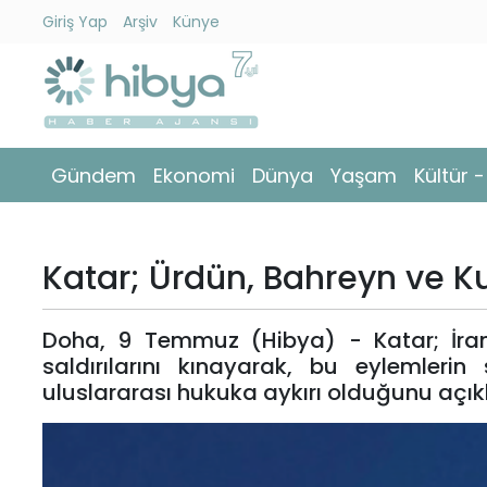
Giriş Yap
Arşiv
Künye
Ara
Gündem
Gündem
Ekonomi
Dünya
Yaşam
Kültür 
Ekonomi
Dünya
Katar; Ürdün, Bahreyn ve Kuv
Yaşam
Doha, 9 Temmuz (Hibya) - Katar; İran'
Kültür
saldırılarını kınayarak, bu eylemlerin
-
uluslararası hukuka aykırı olduğunu açık
Sanat
Spor