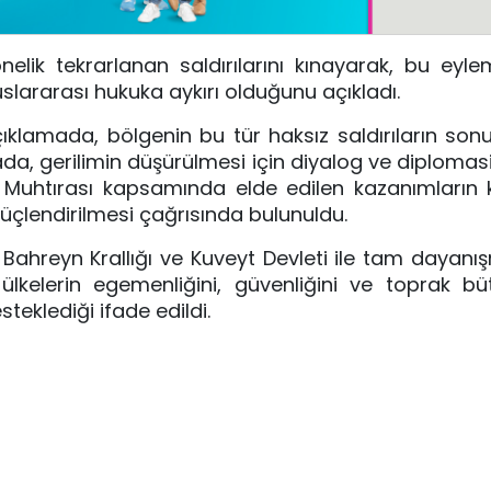
elik tekrarlanan saldırılarını kınayarak, bu eyle
uslararası hukuka aykırı olduğunu açıkladı.
açıklamada, bölgenin bu tür haksız saldırıların son
a, gerilimin düşürülmesi için diyalog ve diplomasi 
ış Muhtırası kapsamında elde edilen kazanımların
 güçlendirilmesi çağrısında bulunuldu.
ı, Bahreyn Krallığı ve Kuveyt Devleti ile tam dayanı
ülkelerin egemenliğini, güvenliğini ve toprak b
teklediği ifade edildi.