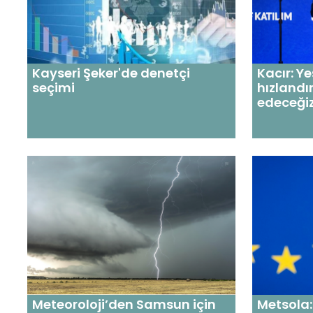
Kayseri Şeker'de denetçi
Kacır: Y
seçimi
hızland
edeceği
Meteoroloji’den Samsun için
Metsola: