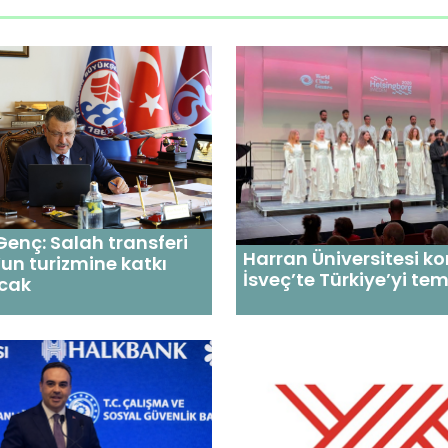
enç: Salah transferi
Harran Üniversitesi ko
un turizmine katkı
İsveç’te Türkiye’yi tems
cak