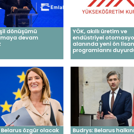
eşil dönüşümü
YÖK, akıllı üretim ve
ırmaya devam
endüstriyel otomasy
z
alanında yeni ön lisa
programlarını duyurd
 Belarus özgür olacak
Budrys: Belarus halkın