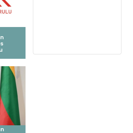
on
ns
u
ın