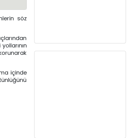
mlerin söz
uçlarından
yollarının
 korunarak
şma içinde
ütünlüğünü