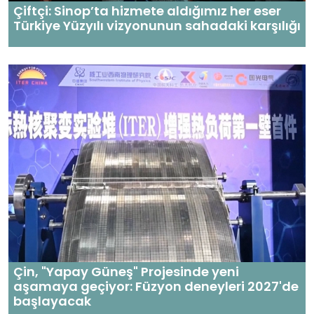
Çiftçi: Sinop’ta hizmete aldığımız her eser
Türkiye Yüzyılı vizyonunun sahadaki karşılığı
Çin, "Yapay Güneş" Projesinde yeni
aşamaya geçiyor: Füzyon deneyleri 2027'de
başlayacak