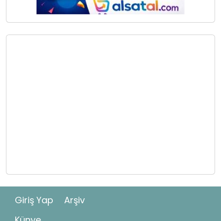
Giriş Yap
Arşiv
Künye