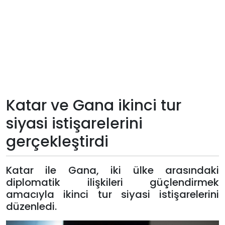
Teknoloji
Sektörel
Arşiv
Künye
Katar ve Gana ikinci tur
siyasi istişarelerini
Giriş
gerçekleştirdi
Yap
Katar ile Gana, iki ülke arasındaki
diplomatik ilişkileri güçlendirmek
amacıyla ikinci tur siyasi istişarelerini
düzenledi.