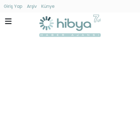
Giriş Yap
Arşiv
Künye
Ara
Gündem
Ekonomi
Dünya
Yaşam
Kültür
-
Sanat
Spor