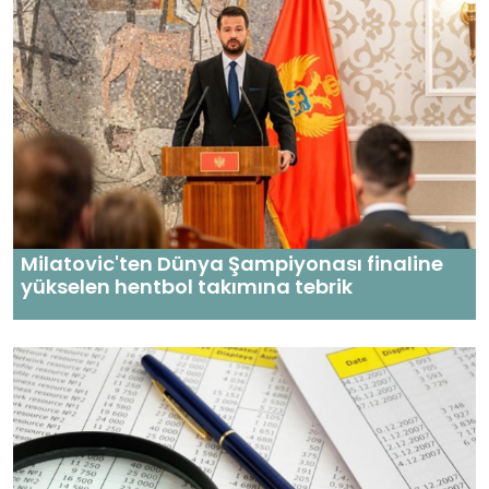
Milatovic'ten Dünya Şampiyonası finaline
yükselen hentbol takımına tebrik