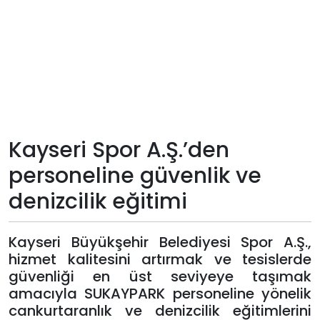
Teknoloji
Sektörel
Arşiv
Künye
Kayseri Spor A.Ş.’den
personeline güvenlik ve
Giriş
denizcilik eğitimi
Yap
Kayseri Büyükşehir Belediyesi Spor A.Ş.,
hizmet kalitesini artırmak ve tesislerde
güvenliği en üst seviyeye taşımak
amacıyla SUKAYPARK personeline yönelik
cankurtaranlık ve denizcilik eğitimlerini