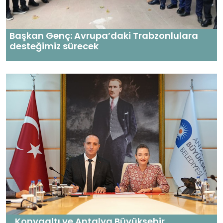
Başkan Genç: Avrupa’daki Trabzonlulara
desteğimiz sürecek
Konyaaltı ve Antalya Büyükşehir