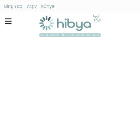
Giriş Yap
Arşiv
Künye
Ara
Gündem
Ekonomi
Dünya
Yaşam
Kültür
-
Sanat
Spor