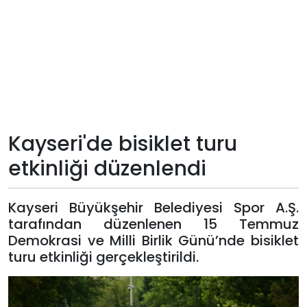
Teknoloji
Sektörel
Arşiv
Künye
Kayseri'de bisiklet turu
etkinliği düzenlendi
Giriş
Yap
Kayseri Büyükşehir Belediyesi Spor A.Ş.
tarafından düzenlenen 15 Temmuz
Demokrasi ve Milli Birlik Günü’nde bisiklet
turu etkinliği gerçekleştirildi.