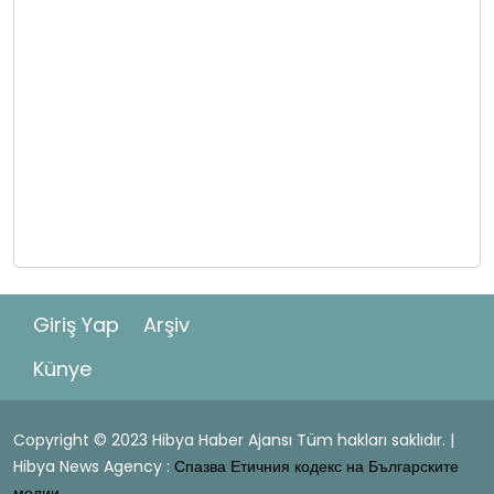
Giriş Yap
Arşiv
Künye
Copyright © 2023 Hibya Haber Ajansı Tüm hakları saklıdır. |
Hibya News Agency :
Спазва Етичния кодекс на Българските
медии.