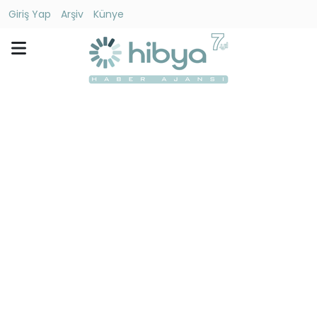
Giriş Yap
Arşiv
Künye
Ara
Gündem
Ekonomi
Dünya
Yaşam
Kültür
-
Sanat
Spor