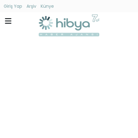
Giriş Yap
Arşiv
Künye
Ara
Gündem
Ekonomi
Dünya
Yaşam
Kültür
-
Sanat
Spor