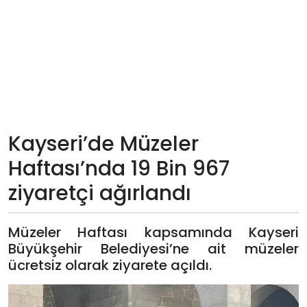
Teknoloji
Sektörel
Arşiv
Künye
Kayseri’de Müzeler
Haftası’nda 19 Bin 967
Giriş
ziyaretçi ağırlandı
Yap
Müzeler Haftası kapsamında Kayseri
Büyükşehir Belediyesi’ne ait müzeler
ücretsiz olarak ziyarete açıldı.