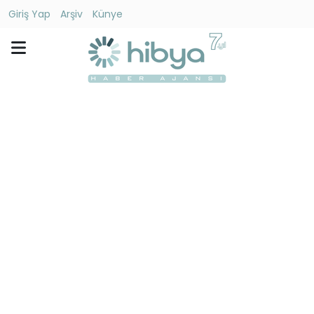
Giriş Yap
Arşiv
Künye
Ara
Gündem
Ekonomi
Dünya
Yaşam
Kültür
-
Sanat
Spor