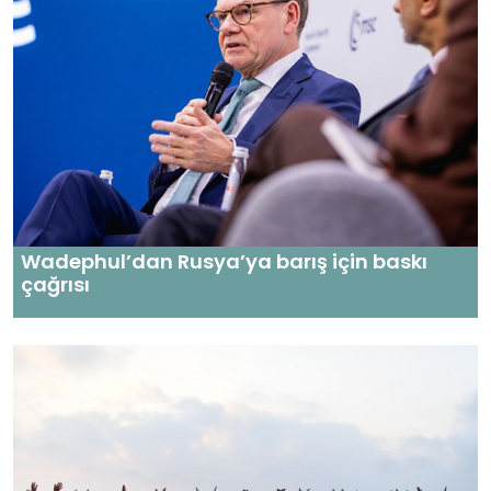
Wadephul’dan Rusya’ya barış için baskı
çağrısı