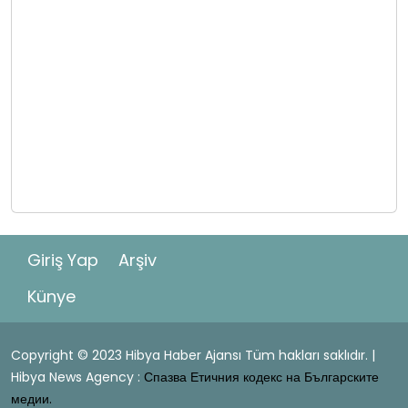
Giriş Yap
Arşiv
Künye
Copyright © 2023 Hibya Haber Ajansı Tüm hakları saklıdır. |
Hibya News Agency :
Спазва Етичния кодекс на Българските
медии.