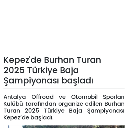
Teknoloji
Sektörel
Arşiv
Künye
Kepez'de Burhan Turan
2025 Türkiye Baja
Giriş
Şampiyonası başladı
Yap
Antalya Offroad ve Otomobil Sporları
Kulübü tarafından organize edilen Burhan
Turan 2025 Türkiye Baja Şampiyonası
Kepez’de başladı.