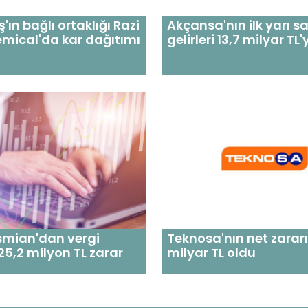
'ın bağlı ortaklığı Razi
Akçansa'nın ilk yarı sa
mical'da kar dağıtımı
gelirleri 13,7 milyar TL'
smian'dan vergi
Teknosa'nın net zararı
25,2 milyon TL zarar
milyar TL oldu