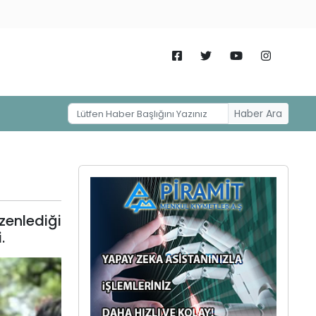
Haber Ara
enlediği
.