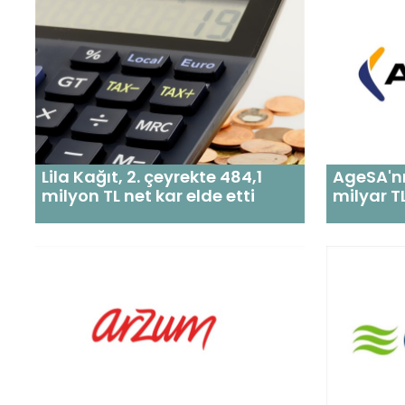
Lila Kağıt, 2. çeyrekte 484,1
AgeSA'nın
milyon TL net kar elde etti
milyar T