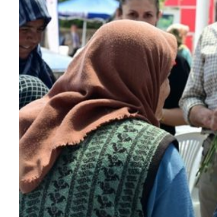
Teknoloji
Sektörel
Arşiv
Künye
Giriş
Yap