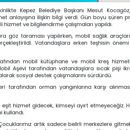
kinlikte Kepez Belediye Başkanı Mesut Kocagöz
zmet anlayışına ilişkin bilgi verdi. Gün boyu süren
li hizmet ve bilgilendirme çalışmaları yapıldı.
ra göz taraması yapılırken, mobil sağlık araçları
ekleştirildi. Vatandaşlara erken teşhisin önemi
rafından mobil kütüphane ve mobil kreş hizmeti
Mobil Aşevi tarafından vatandaşlara sıcak pişi ikr
 alarak sosyal destek çalışmalarını sürdürdü.
leri tarafından orman yangınlarına karşı alınma
eşit hizmet gidecek, kimseyi ayırt etmeyeceğiz. H
i kullandı.
 “Çocuklarımız artık sadece belirli merkezlere gitm