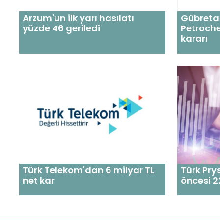
Arzum'un ilk yarı hasılatı
Gübretaş
yüzde 46 geriledi
Petroche
kararı
Türk Telekom'dan 6 milyar TL
Türk Pry
net kar
öncesi 2