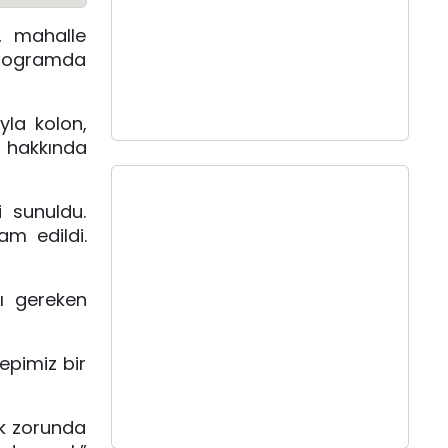
, mahalle
 programda
yla kolon,
 hakkında
 sunuldu.
am edildi.
sı gereken
epimiz bir
ek zorunda