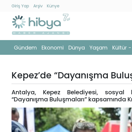
Giriş Yap
Arşiv
Künye
Ara
Gündem
Gündem
Ekonomi
Dünya
Yaşam
Kültür 
Ekonomi
Dünya
Kepez’de “Dayanışma Buluşm
Yaşam
Antalya, Kepez Belediyesi, sosyal b
Kültür
“Dayanışma Buluşmaları” kapsamında Kızıl
-
Sanat
Spor