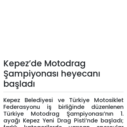
Teknoloji
Sektörel
Arşiv
Künye
Kepez’de Motodrag
Giriş
Şampiyonası heyecanı
Yap
başladı
Kepez Belediyesi ve Türkiye Motosiklet
Federasyonu iş birliğinde düzenlenen
Türkiye Motodrag Şampiyonası’nın 1.
ayağı Kepez Yeni Drag Pisti’nde başladı;