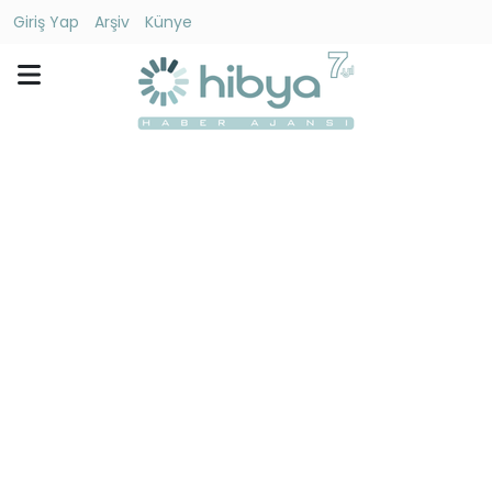
Giriş Yap
Arşiv
Künye
Ara
Gündem
Ekonomi
Dünya
Yaşam
Kültür
-
Sanat
Spor