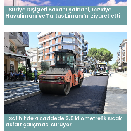
Suriye Dışişleri Bakanı Şaibani, Lazkiye
Havalimanı ve Tartus Limanı’nı ziyaret etti
Salihli’de 4 caddede 3,5 kilometrelik sıcak
asfalt çalışması sürüyor