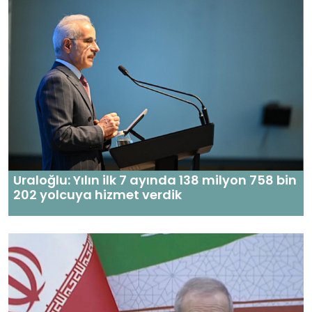
Uraloğlu: Yılın ilk 7 ayında 138 milyon 758 bin
202 yolcuya hizmet verdik